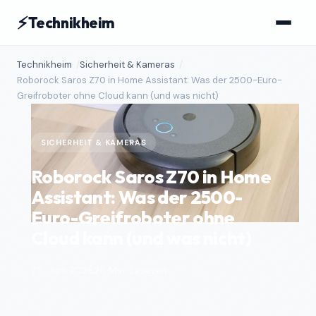
⚡
Technikheim
Technikheim
Sicherheit & Kameras
Roborock Saros Z70 in Home Assistant: Was der 2500-Euro-
Greifroboter ohne Cloud kann (und was nicht)
SICHERHEIT & KAMERAS
Roborock Saros Z70 in Home
Assistant: Was der 2500-
Euro-Greifroboter ohne
Cloud kann (und was nicht)
25. Juni 2026
25 Min. Lesezeit