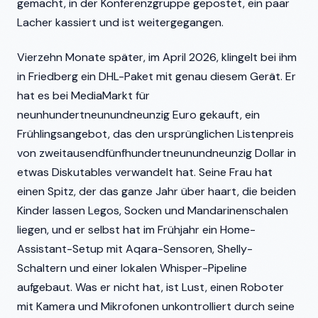
gemacht, in der Konferenzgruppe gepostet, ein paar
Lacher kassiert und ist weitergegangen.
Vierzehn Monate später, im April 2026, klingelt bei ihm
in Friedberg ein DHL-Paket mit genau diesem Gerät. Er
hat es bei MediaMarkt für
neunhundertneunundneunzig Euro gekauft, ein
Frühlingsangebot, das den ursprünglichen Listenpreis
von zweitausendfünfhundertneunundneunzig Dollar in
etwas Diskutables verwandelt hat. Seine Frau hat
einen Spitz, der das ganze Jahr über haart, die beiden
Kinder lassen Legos, Socken und Mandarinenschalen
liegen, und er selbst hat im Frühjahr ein Home-
Assistant-Setup mit Aqara-Sensoren, Shelly-
Schaltern und einer lokalen Whisper-Pipeline
aufgebaut. Was er nicht hat, ist Lust, einen Roboter
mit Kamera und Mikrofonen unkontrolliert durch seine