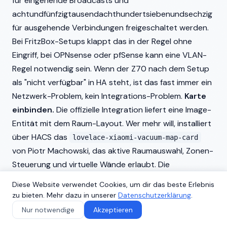
für eingehende Broadcasts und
achtundfünfzigtausendachthundertsiebenundsechzig
für ausgehende Verbindungen freigeschaltet werden.
Bei FritzBox-Setups klappt das in der Regel ohne
Eingriff, bei OPNsense oder pfSense kann eine VLAN-
Regel notwendig sein. Wenn der Z70 nach dem Setup
als "nicht verfügbar" in HA steht, ist das fast immer ein
Netzwerk-Problem, kein Integrations-Problem.
Karte
einbinden.
Die offizielle Integration liefert eine Image-
Entität mit dem Raum-Layout. Wer mehr will, installiert
über HACS das
lovelace-xiaomi-vacuum-map-card
von Piotr Machowski, das aktive Raumauswahl, Zonen-
Steuerung und virtuelle Wände erlaubt. Die
Konfiguration ist ein paar Zeilen YAML, die Doku auf
Diese Website verwendet Cookies, um dir das beste Erlebnis
GitHub ist sauber. (
Lovelace-Xiaomi-Vacuum-Map-
zu bieten. Mehr dazu in unserer
Datenschutzerklärung
.
Card auf GitHub
)
Matter parallel.
Wer den Z70
Nur notwendige
Akzeptieren
zusätzlich per Matter einbinden will, etwa um in Apple