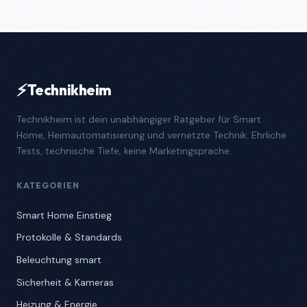
⚡
Technikheim
Technikheim ist dein unabhängiger Ratgeber für Smart
Home, Heimautomatisierung und vernetzte Technik. Ehrliche
Tests, technische Tiefe, keine Marketingsprache.
KATEGORIEN
Smart Home Einstieg
Protokolle & Standards
Beleuchtung smart
Sicherheit & Kameras
Heizung & Energie