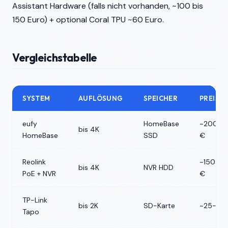
Assistant Hardware (falls nicht vorhanden, ~100 bis
150 Euro) + optional Coral TPU ~60 Euro.
Vergleichstabelle
SYSTEM
AUFLÖSUNG
SPEICHER
PREIS (
eufy
HomeBase
~200-2
bis 4K
HomeBase
SSD
€
Reolink
~150-3
bis 4K
NVR HDD
PoE + NVR
€
TP-Link
bis 2K
SD-Karte
~25-50
Tapo