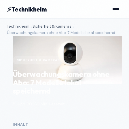
⚡
Technikheim
Technikheim
Sicherheit & Kameras
Überwachungskamera ohne Abo: 7 Modelle lokal speichernd
SICHERHEIT & KAMERAS
Überwachungskamera ohne
Abo: 7 Modelle lokal
speichernd
5. April 2026
9 Min. Lesezeit
INHALT