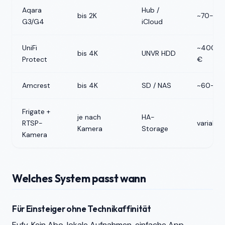
Aqara
Hub /
bis 2K
~70-90
G3/G4
iCloud
UniFi
~400-7
bis 4K
UNVR HDD
Protect
€
Amcrest
bis 4K
SD / NAS
~60-80
Frigate +
je nach
HA-
RTSP-
variabel
Kamera
Storage
Kamera
Welches System passt wann
Für Einsteiger ohne Technikaffinität
Eufy. Kein Abo, lokale Aufnahmen, einfache App.