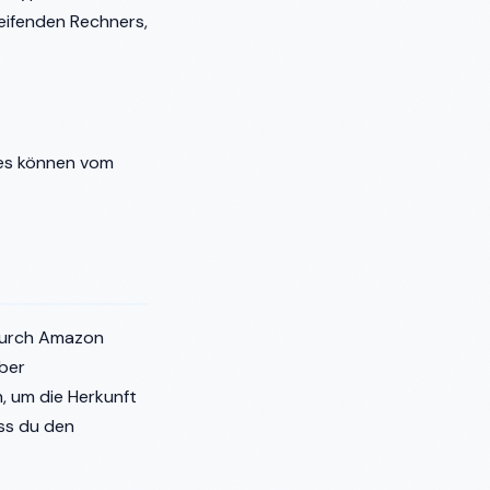
eifenden Rechners,
ies können vom
durch Amazon
ber
, um die Herkunft
ss du den