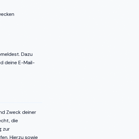
wecken
abmeldest. Dazu
d deine E-Mail-
und Zweck deiner
cht, die
g zur
fen. Hierzu sowie