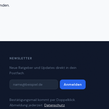
enden.
NEWSLETTER
Neue Ratgeber und Updates direkt in dein
Postfach.
Anmelden
Bestätigungsmail kommt per Doppelklick.
Abmeldung jederzeit.
Datenschutz
.