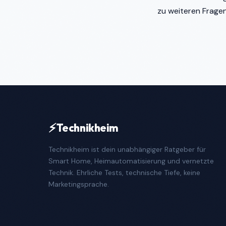
zu weiteren Frage
⚡
Technikheim
Technikheim ist dein unabhängiger Ratgeber für
Smart Home, Heimautomatisierung und vernetzte
Technik. Ehrliche Tests, technische Tiefe, keine
Marketingsprache.