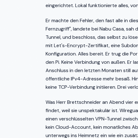
eingerichtet. Lokal funktionierte alles, vo
Er machte den Fehler, den fast alle in di
Fernzugriff", landete bei Nabu Casa, sah 
Tunnel, und beschloss, das selbst zu lös
mit Let's-Encrypt-Zertifikat, eine Subd
Konfiguration. Alles bereit. Er trug die P
den Pi. Keine Verbindung von außen. Er l
Anschluss in den letzten Monaten still au
öffentliche IPv4-Adresse mehr besaß. Hi
keine TCP-Verbindung initiieren. Drei ve
Was Herr Brettschneider an Abend vier e
findet, weil sie unspektakulär ist. Wiregu
einen verschlüsselten VPN-Tunnel zwisch
kein Cloud-Account, kein monatliches Abo,
unterwegs ins Heimnetz ein wie ein zusät