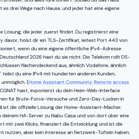
ibt es drei Wege nach Hause, und jeder hat eine eigene
ie Lösung, die jeder zuerst findet. Du registrierst eine
davor, holst dir ein TLS-Zertifikat, leitest Port 443 von
tioniert, wenn du eine eigene öffentliche IPv4-Adresse
 Deutschland 2026 hast du sie nicht. Die Telekom rollt DS-
hlüssen flächendeckend aus, ähnlich Vodafone, ähnlich
 teilst du eine IPv4 mit hunderten anderen Kunden,
unmöglich. (
Home Assistant Community: Remote access
e CGNAT hast, exponierst du dein Heim-Web-Interface
tionen für Brute-Force-Versuche und Zero-Day-Lücken in
d
ist die offizielle Lösung der Home-Assistant-Macher.
on deinem HA-Server zu Nabu Casa und von dort über eine
ert mit zwei Klicks, finanziert die Entwicklung und ist die
ant nutzen, aber kein Interesse an Netzwerk-Tüfteln haben.