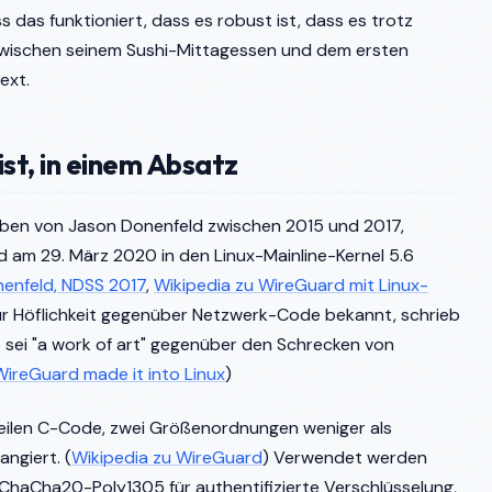
das funktioniert, dass es robust ist, dass es trotz
zwischen seinem Sushi-Mittagessen und dem ersten
ext.
st, in einem Absatz
ieben von Jason Donenfeld zwischen 2015 und 2017,
 am 29. März 2020 in den Linux-Mainline-Kernel 5.6
enfeld, NDSS 2017
,
Wikipedia zu WireGuard mit Linux-
 für Höflichkeit gegenüber Netzwerk-Code bekannt, schrieb
de sei "a work of art" gegenüber den Schrecken von
WireGuard made it into Linux
)
Zeilen C-Code, zwei Größenordnungen weniger als
ngiert. (
Wikipedia zu WireGuard
) Verwendet werden
ChaCha20-Poly1305 für authentifizierte Verschlüsselung,