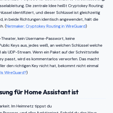
elableitung. Die zentrale Idee heißt Cryptokey Routing:
lüssel identifiziert, und dieser Schlüssel ist gleichzeitig
eld, in beide Richtungen identisch angewendet, hält die
h. (
Netmaker: Cryptokey Routing in WireGuard
)
-Theater, kein Username-Passwort, keine
Public Keys aus, jedes weiß, an welchen Schlüssel welche
l als UDP-Stream. Wenn ein Paket auf der Schnittstelle
Key passt, wird es kommentarlos verworfen. Das macht
er den richtigen Key nicht hat, bekommt nicht einmal
 Is WireGuard?
)
sung für Home Assistant ist
arkeit. Im Heimnetz tippst du
n Browser, und alles funktioniert. Sobald du das Haus