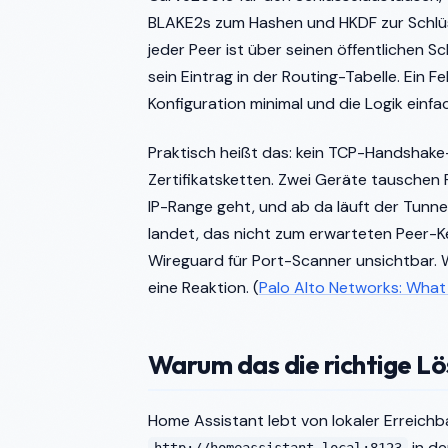
BLAKE2s zum Hashen und HKDF zur Schlüss
jeder Peer ist über seinen öffentlichen Sch
sein Eintrag in der Routing-Tabelle. Ein F
Konfiguration minimal und die Logik einfac
Praktisch heißt das: kein TCP-Handshake
Zertifikatsketten. Zwei Geräte tauschen 
IP-Range geht, und ab da läuft der Tunne
landet, das nicht zum erwarteten Peer-
Wireguard für Port-Scanner unsichtbar. W
eine Reaktion. (
Palo Alto Networks: What
Warum das die richtige Lö
Home Assistant lebt von lokaler Erreichb
in de
http://homeassistant.local:8123