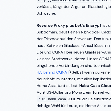
verlässt, fängt der Ärger an. Klassisch g
Schwäche.
Reverse Proxy plus Let's Encrypt
ist d
Subdomain, baust einen Nginx oder Caddy 
der Fritzbox auf den Server um. Das funk
hast. Bei vielen Glasfaser-Anschlüssen in
Lite und CGNAT bei neuen Glasfaser-Ansc
kleinere Stadtwerke-Netze. Hinter CGNAT
eingehende Verbindungen sind technisch 
HA behind CGNAT
) Selbst wenn du kein
dauerhaft im Internet, mit allen Implika
Home Assistant selbst.
Nabu Casa Clou
Acht US-Dollar pro Monat, ein Tunnel v
-URL zu dir. Es funktioni
*.ui.nabu.casa
richtige Wahl für Leute, die Home Assist