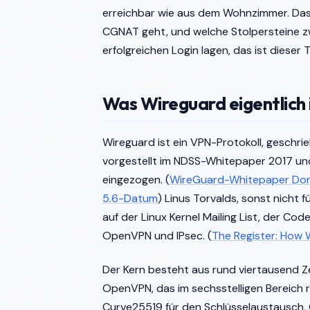
erreichbar wie aus dem Wohnzimmer. Dass 
CGNAT geht, und welche Stolpersteine 
erfolgreichen Login lagen, das ist dieser T
Was Wireguard eigentlich i
Wireguard ist ein VPN-Protokoll, geschr
vorgestellt im NDSS-Whitepaper 2017 und
eingezogen. (
WireGuard-Whitepaper Don
5.6-Datum
) Linus Torvalds, sonst nicht
auf der Linux Kernel Mailing List, der Co
OpenVPN und IPsec. (
The Register: How 
Der Kern besteht aus rund viertausend 
OpenVPN, das im sechsstelligen Bereich ra
Curve25519 für den Schlüsselaustausch, 