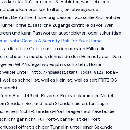
enverkehr läuft über einen US-Anbieter, was bei einem
und deine Kameras kontrolliert, ein abwägbares
er: Die Authentifizierung passiert ausschließlich auf der
unnel, ohne zusätzliche Zugangskontrolle davor. Wer
Screen und kann Passwörter ausprobieren oder zukünftige
ace: Nabu Casa Is A Security Risk For Your Home
z
ist die dritte Option und in den meisten Fällen die
 erreichbar zu machen, dehnst du dein Heimnetz aus. Dein
igenen WLANs, egal wo es physisch steht. Home
t weiter unter
lokal-
http://homeassistant.local:8123
weil es schnell ist, weil es klein ist, weil es seit FRITZ!OS
x steckt.
offener Port 443 mit Reverse-Proxy bekommt im Mittel
vom Shodan-Bot und nach Stunden die ersten Login-
f einem Nicht-Standard-Port reagiert auf Pakete, die
schlicht gar nicht. Für Port-Scanner ist der Port
chlüssel öffnet sich der Tunnel in unter einer Sekunde.