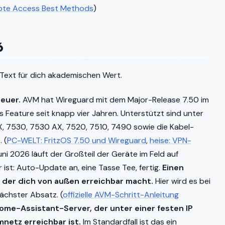
ote Access Best Methods
)
6
 Text für dich akademischen Wert.
neuer.
AVM hat Wireguard mit dem Major-Release 7.50 im
s Feature seit knapp vier Jahren. Unterstützt sind unter
 7530, 7530 AX, 7520, 7510, 7490 sowie die Kabel-
 (
PC-WELT: FritzOS 7.50 und Wireguard
,
heise: VPN-
uni 2026 läuft der Großteil der Geräte im Feld auf
r ist: Auto-Update an, eine Tasse Tee, fertig.
Einen
der dich von außen erreichbar macht.
Hier wird es bei
ächster Absatz. (
offizielle AVM-Schritt-Anleitung
ome-Assistant-Server, der unter einer festen IP
netz erreichbar ist.
Im Standardfall ist das ein