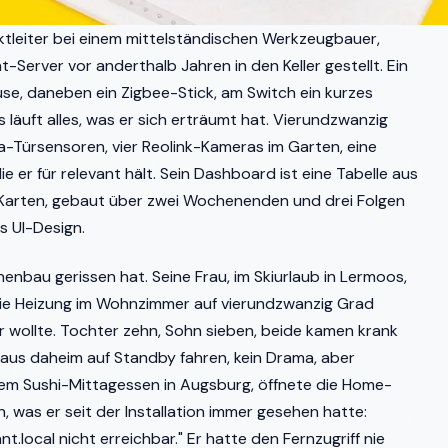
ektleiter bei einem mittelständischen Werkzeugbauer,
-Server vor anderthalb Jahren in den Keller gestellt. Ein
se, daneben ein Zigbee-Stick, am Switch ein kurzes
 läuft alles, was er sich erträumt hat. Vierundzwanzig
-Türsensoren, vier Reolink-Kameras im Garten, eine
 er für relevant hält. Sein Dashboard ist eine Tabelle aus
Karten, gebaut über zwei Wochenenden und drei Folgen
s UI-Design.
henbau gerissen hat. Seine Frau, im Skiurlaub in Lermoos,
ie Heizung im Wohnzimmer auf vierundzwanzig Grad
 wollte. Tochter zehn, Sohn sieben, beide kamen krank
Haus daheim auf Standby fahren, kein Drama, aber
inem Sushi-Mittagessen in Augsburg, öffnete die Home-
 was er seit der Installation immer gesehen hatte:
.local nicht erreichbar." Er hatte den Fernzugriff nie