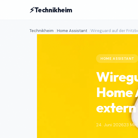
⚡
Technikheim
Technikheim
Home Assistant
Wireguard auf der Fritzb
HOME ASSISTANT
Wiregu
Home A
extern 
24. Juni 2026
23 Min.