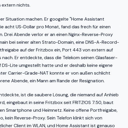
n extern nichts.
eser Situation machen. Er googelte "Home Assistant
die acht US-Dollar pro Monat, fand das frech für einen
en. Drei Abende verlor er an einen Nginx-Reverse-Proxy
omain bei seiner alten Strato-Domain, eine DNS-A-Record-
ortfreigabe auf der Fritzbox ein, Port 443 von extern auf
as nach. Er entdeckte, dass die Telekom seinen Glasfaser-
f DS-Lite umgestellt hatte und er deshalb keine eigene
nter Carrier-Grade-NAT konnte er von außen schlicht
rlorene Abende, ein Mann am Rande der Resignation.
ntdeckte, ist die saubere Lösung, die niemand auf Anhieb
ard, eingebaut in seine Fritzbox seit FRITZ!OS 7.50, baut
en Smartphone und Heimnetz. Keine offene Portfreigabe,
 kein Reverse-Proxy. Sein Telefon klinkt sich von
zlicher Client im WLAN, und Home Assistant ist genauso