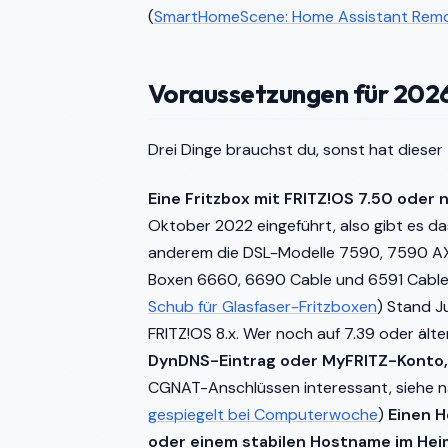
(
SmartHomeScene: Home Assistant Rem
Voraussetzungen für 202
Drei Dinge brauchst du, sonst hat dieser
Eine Fritzbox mit FRITZ!OS 7.50 oder 
Oktober 2022 eingeführt, also gibt es da
anderem die DSL-Modelle 7590, 7590 AX,
Boxen 6660, 6690 Cable und 6591 Cable.
Schub für Glasfaser-Fritzboxen
) Stand J
FRITZ!OS 8.x. Wer noch auf 7.39 oder älte
DynDNS-Eintrag oder MyFRITZ-Konto, 
CGNAT-Anschlüssen interessant, siehe n
gespiegelt bei Computerwoche
)
Einen H
oder einem stabilen Hostname im Heim