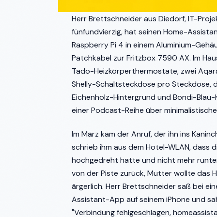
Herr Brettschneider aus Diedorf, IT-Proj
fünfundvierzig, hat seinen Home-Assistant
Raspberry Pi 4 in einem Aluminium-Gehäu
Patchkabel zur Fritzbox 7590 AX. Im Haus
Tado-Heizkörperthermostate, zwei Aqara
Shelly-Schaltsteckdose pro Steckdose, die
Eichenholz-Hintergrund und Bondi-Blau-
einer Podcast-Reihe über minimalistische
Im März kam der Anruf, der ihn ins Kaninc
schrieb ihm aus dem Hotel-WLAN, dass d
hochgedreht hatte und nicht mehr runter
von der Piste zurück, Mutter wollte das 
ärgerlich. Herr Brettschneider saß bei e
Assistant-App auf seinem iPhone und sah,
"Verbindung fehlgeschlagen, homeassistant