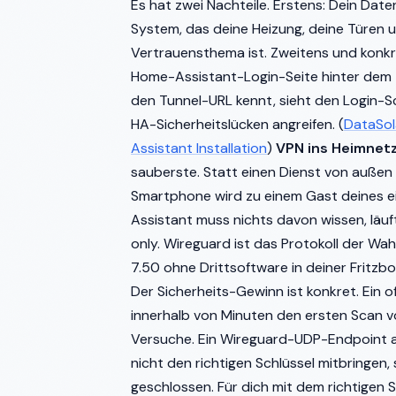
Es hat zwei Nachteile. Erstens: Dein Dat
System, das deine Heizung, deine Türen 
Vertrauensthema ist. Zweitens und konkret
Home-Assistant-Login-Seite hinter dem T
den Tunnel-URL kennt, sieht den Login-
HA-Sicherheitslücken angreifen. (
DataSol
Assistant Installation
)
VPN ins Heimnet
sauberste. Statt einen Dienst von außen
Smartphone wird zu einem Gast deines e
Assistant muss nichts davon wissen, läuf
only. Wireguard ist das Protokoll der Wahl, 
7.50 ohne Drittsoftware in deiner Fritzbo
Der Sicherheits-Gewinn ist konkret. Ein 
innerhalb von Minuten den ersten Scan 
Versuche. Ein Wireguard-UDP-Endpoint au
nicht den richtigen Schlüssel mitbringen, 
geschlossen. Für dich mit dem richtigen S