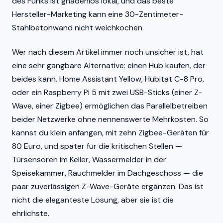
des Funks ist gnadenlos lokal, und das beste
Hersteller-Marketing kann eine 30-Zentimeter-
Stahlbetonwand nicht weichkochen.
Wer nach diesem Artikel immer noch unsicher ist, hat
eine sehr gangbare Alternative: einen Hub kaufen, der
beides kann. Home Assistant Yellow, Hubitat C-8 Pro,
oder ein Raspberry Pi 5 mit zwei USB-Sticks (einer Z-
Wave, einer Zigbee) ermöglichen das Parallelbetreiben
beider Netzwerke ohne nennenswerte Mehrkosten. So
kannst du klein anfangen, mit zehn Zigbee-Geräten für
80 Euro, und später für die kritischen Stellen —
Türsensoren im Keller, Wassermelder in der
Speisekammer, Rauchmelder im Dachgeschoss — die
paar zuverlässigen Z-Wave-Geräte ergänzen. Das ist
nicht die eleganteste Lösung, aber sie ist die
ehrlichste.