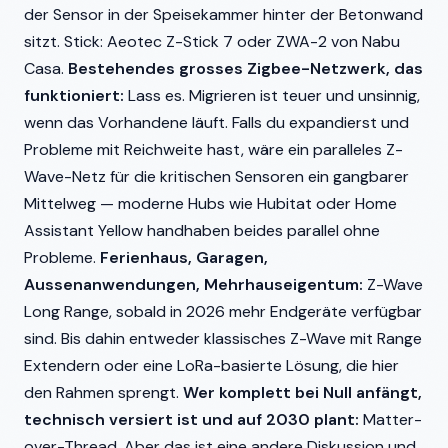
der Sensor in der Speisekammer hinter der Betonwand
sitzt. Stick: Aeotec Z-Stick 7 oder ZWA-2 von Nabu
Casa.
Bestehendes grosses Zigbee-Netzwerk, das
funktioniert:
Lass es. Migrieren ist teuer und unsinnig,
wenn das Vorhandene läuft. Falls du expandierst und
Probleme mit Reichweite hast, wäre ein paralleles Z-
Wave-Netz für die kritischen Sensoren ein gangbarer
Mittelweg — moderne Hubs wie Hubitat oder Home
Assistant Yellow handhaben beides parallel ohne
Probleme.
Ferienhaus, Garagen,
Aussenanwendungen, Mehrhauseigentum:
Z-Wave
Long Range, sobald in 2026 mehr Endgeräte verfügbar
sind. Bis dahin entweder klassisches Z-Wave mit Range
Extendern oder eine LoRa-basierte Lösung, die hier
den Rahmen sprengt.
Wer komplett bei Null anfängt,
technisch versiert ist und auf 2030 plant:
Matter-
over-Thread. Aber das ist eine andere Diskussion und