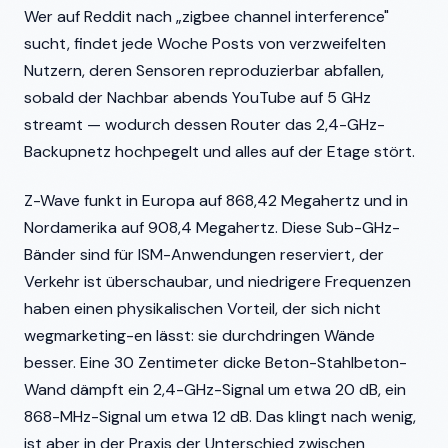
Wer auf Reddit nach „zigbee channel interference"
sucht, findet jede Woche Posts von verzweifelten
Nutzern, deren Sensoren reproduzierbar abfallen,
sobald der Nachbar abends YouTube auf 5 GHz
streamt — wodurch dessen Router das 2,4-GHz-
Backupnetz hochpegelt und alles auf der Etage stört.
Z-Wave funkt in Europa auf 868,42 Megahertz und in
Nordamerika auf 908,4 Megahertz. Diese Sub-GHz-
Bänder sind für ISM-Anwendungen reserviert, der
Verkehr ist überschaubar, und niedrigere Frequenzen
haben einen physikalischen Vorteil, der sich nicht
wegmarketing-en lässt: sie durchdringen Wände
besser. Eine 30 Zentimeter dicke Beton-Stahlbeton-
Wand dämpft ein 2,4-GHz-Signal um etwa 20 dB, ein
868-MHz-Signal um etwa 12 dB. Das klingt nach wenig,
ist aber in der Praxis der Unterschied zwischen