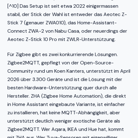
[^10] Das Setup ist seit etwa 2022 einigermassen
stabil, der Stick der Wahl ist entweder das Aeotec Z-
Stick 7 (genauer ZWA010), das Home-Assistant-
Connect ZWA-2 von Nabu Casa, oder neuerdings der
Aeotec Z-Stick 10 Pro mit ZWLR-Unterstützung.
Für Zigbee gibt es zwei konkurrierende Lösungen.
Zigbee2MQTT, gepflegt von der Open-Source-
Community rund um Koen Kanters, unterstützt im April
2026 über 3.300 Geräte und ist die Lösung mit der
besten Hardware-Unterstützung quer durch alle
Hersteller. ZHA (Zigbee Home Automation), die direkt
in Home Assistant eingebaute Variante, ist einfacher
zu installieren, hat keine MQTT-Abhängigkeit, aber
unterstützt deutlich weniger exotische Geräte als
Zigbee2MQTT. Wer Aqara, IKEA und Hue hat, kommt
mit ZHA aus. Wer Tuya-Sensoren mit eigenwilliger