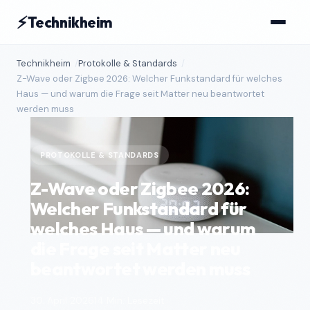
⚡
Technikheim
Technikheim
Protokolle & Standards
Z-Wave oder Zigbee 2026: Welcher Funkstandard für welches
Haus — und warum die Frage seit Matter neu beantwortet
werden muss
PROTOKOLLE & STANDARDS
Z-Wave oder Zigbee 2026:
Welcher Funkstandard für
welches Haus — und warum
die Frage seit Matter neu
beantwortet werden muss
30. April 2026
14 Min. Lesezeit