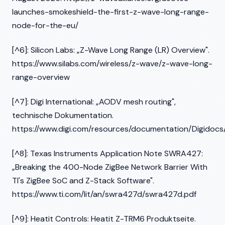
launches-smokeshield-the-first-z-wave-long-range-
node-for-the-eu/
[^6]: Silicon Labs: „Z-Wave Long Range (LR) Overview".
https://www.silabs.com/wireless/z-wave/z-wave-long-
range-overview
[^7]: Digi International: „AODV mesh routing",
technische Dokumentation.
https://www.digi.com/resources/documentation/Digid
[^8]: Texas Instruments Application Note SWRA427:
„Breaking the 400-Node ZigBee Network Barrier With
TI's ZigBee SoC and Z-Stack Software".
https://www.ti.com/lit/an/swra427d/swra427d.pdf
[^9]: Heatit Controls: Heatit Z-TRM6 Produktseite.