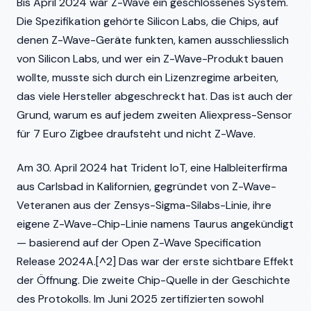
Bis April 2024 war Z-Wave ein geschlossenes System.
Die Spezifikation gehörte Silicon Labs, die Chips, auf
denen Z-Wave-Geräte funkten, kamen ausschliesslich
von Silicon Labs, und wer ein Z-Wave-Produkt bauen
wollte, musste sich durch ein Lizenzregime arbeiten,
das viele Hersteller abgeschreckt hat. Das ist auch der
Grund, warum es auf jedem zweiten Aliexpress-Sensor
für 7 Euro Zigbee draufsteht und nicht Z-Wave.
Am 30. April 2024 hat Trident IoT, eine Halbleiterfirma
aus Carlsbad in Kalifornien, gegründet von Z-Wave-
Veteranen aus der Zensys-Sigma-Silabs-Linie, ihre
eigene Z-Wave-Chip-Linie namens Taurus angekündigt
— basierend auf der Open Z-Wave Specification
Release 2024A.[^2] Das war der erste sichtbare Effekt
der Öffnung. Die zweite Chip-Quelle in der Geschichte
des Protokolls. Im Juni 2025 zertifizierten sowohl