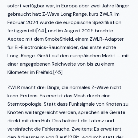
sofort verfügbar war, in Europa aber zwei Jahre länger
gebraucht hat: Z-Wave Long Range, kurz ZWLR. Im
Februar 2024 wurde die europäische Spezifikation
fertiggestellt[^4], und im August 2025 brachte
Aeotec mit dem SmokeShield, einem ZWLR-Adapter
für Ei-Electronics-Rauchmelder, das erste echte
Long-Range-Gerät auf den europäischen Markt — mit
einer angegebenen Reichweite von bis zu einem
Kilometer im Freifeld.[^5]
ZWLR macht drei Dinge, die normales Z-Wave nicht
kann. Erstens: Es ersetzt das Mesh durch eine
Sterntopologie. Statt dass Funksignale von Knoten zu
Knoten weitergereicht werden, sprechen alle Geräte
direkt mit dem Hub. Das halbiert die Latenz und
vereinfacht die Fehlersuche. Zweitens: Es erweitert
den Adressraum von 8 auf 12 Bit, wodurch statt der