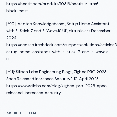
https://heatit.com/produkt/10316/heatit-z-trm6-
black-matt
[^10]: Aeotec Knowledgebase: „Setup Home Assistant
with Z-Stick 7 and Z-WaveJS UI", aktualisiert Dezember
2024.
https://aeotec.freshdesk.com/support/solutions/articl
setup-home-assistant-with-z-stick-7-and-z-wavejs-
ui
[^11]: Silicon Labs Engineering Blog: „Zigbee PRO 2023
Spec Released Increases Security", 12. April 2023.
https://www.silabs.com/blog/zigbee-pro-2023-spec-
released-increases-security
ARTIKEL TEILEN