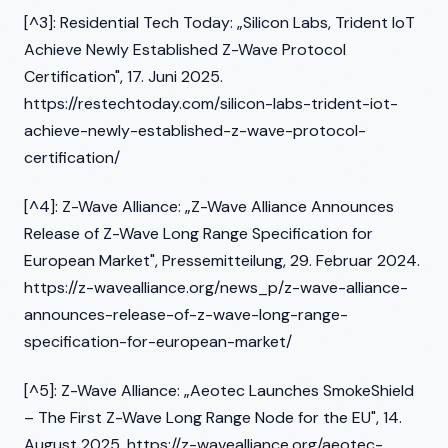
[^3]: Residential Tech Today: „Silicon Labs, Trident IoT
Achieve Newly Established Z-Wave Protocol
Certification", 17. Juni 2025.
https://restechtoday.com/silicon-labs-trident-iot-
achieve-newly-established-z-wave-protocol-
certification/
[^4]: Z-Wave Alliance: „Z-Wave Alliance Announces
Release of Z-Wave Long Range Specification for
European Market", Pressemitteilung, 29. Februar 2024.
https://z-wavealliance.org/news_p/z-wave-alliance-
announces-release-of-z-wave-long-range-
specification-for-european-market/
[^5]: Z-Wave Alliance: „Aeotec Launches SmokeShield
– The First Z-Wave Long Range Node for the EU", 14.
August 2025. https://z-wavealliance.org/aeotec-