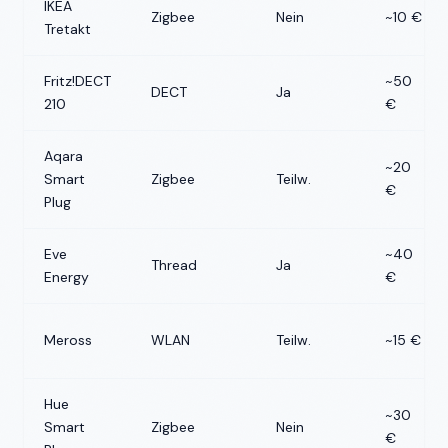
IKEA
Zigbee
Nein
~10 €
Tretakt
Fritz!DECT
~50
DECT
Ja
210
€
Aqara
~20
Smart
Zigbee
Teilw.
€
Plug
Eve
~40
Thread
Ja
Energy
€
Meross
WLAN
Teilw.
~15 €
Hue
~30
Smart
Zigbee
Nein
€