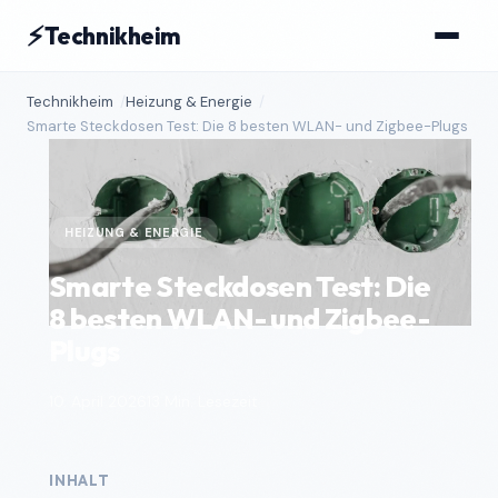
⚡
Technikheim
Technikheim
Heizung & Energie
Smarte Steckdosen Test: Die 8 besten WLAN- und Zigbee-Plugs
HEIZUNG & ENERGIE
Smarte Steckdosen Test: Die
8 besten WLAN- und Zigbee-
Plugs
10. April 2026
13 Min. Lesezeit
INHALT