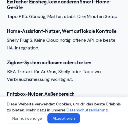
Einfacher Einstieg, keine anderen Smart-Home-
Geräte
Tapo P115. Günstig, Matter, stabil. Drei Minuten Setup.
Home-Assistant-Nutzer, Wert auf lokale Kontrolle
Shelly Plug S. Keine Cloud nötig, offene API, die beste
HA-Integration.
Zigbee-System aufbauen oder stärken
IKEA Tretakt für An/Aus, Shelly oder Tapo wo
Verbrauchsmessung wichtig ist.
Fritzbox-Nutzer, Außenbereich
Fritz!DECT 210. Reichweite und IP44-Schutz schlagen
Diese Website verwendet Cookies, um dir das beste Erlebnis
zu bieten. Mehr dazu in unserer
Datenschutzerklärung
.
alles andere.
Nur notwendige
Akzeptieren
Apple HomeKit, Thread-Mesh aufbauen