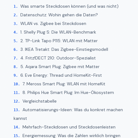
Was smarte Steckdosen können (und was nicht)
Datenschutz: Wohin gehen die Daten?
WLAN vs. Zigbee bei Steckdosen
1. Shelly Plug S: Die WLAN-Benchmark
2. TP-Link Tapo P115: WLAN mit Matter
3. IKEA Tretakt: Das Zigbee-Einstiegsmodell
4. Fritz!DECT 210: Outdoor-Spezialist
5. Aqara Smart Plug: Zigbee mit Matter
6. Eve Energy: Thread und HomeKit-First
7. Meross Smart Plug: WLAN mit HomeKit
8. Philips Hue Smart Plug: Im Hue-Ökosystem
Vergleichstabelle
Automatisierungs-Ideen: Was du konkret machen
kannst
Mehrfach-Steckdosen und Steckdosenleisten
Energiemessung: Was die Zahlen wirklich bringen