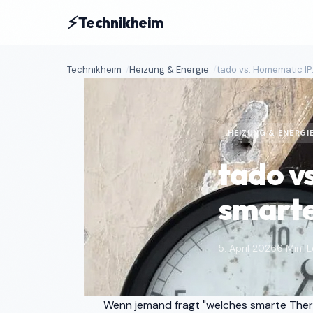
⚡
Technikheim
Technikheim
Heizung & Energie
tado vs. Homematic IP
HEIZUNG & ENERGI
tado v
smarte
5. April 2026
6 Min. L
Wenn jemand fragt "welches smarte Therm