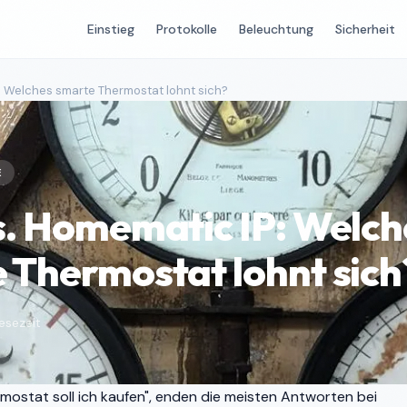
Einstieg
Protokolle
Beleuchtung
Sicherheit
: Welches smarte Thermostat lohnt sich?
E
s. Homematic IP: Welch
 Thermostat lohnt sich
esezeit
ostat soll ich kaufen", enden die meisten Antworten bei