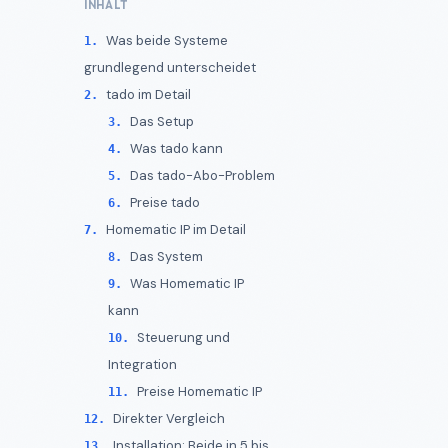
INHALT
Was beide Systeme
grundlegend unterscheidet
tado im Detail
Das Setup
Was tado kann
Das tado-Abo-Problem
Preise tado
Homematic IP im Detail
Das System
Was Homematic IP
kann
Steuerung und
Integration
Preise Homematic IP
Direkter Vergleich
Installation: Beide in 5 bis