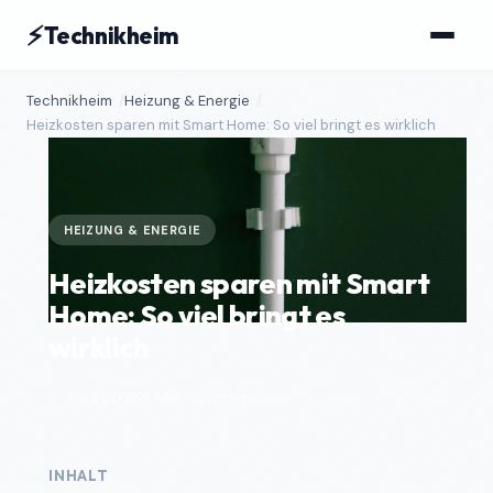
⚡
Technikheim
Technikheim
Heizung & Energie
Heizkosten sparen mit Smart Home: So viel bringt es wirklich
HEIZUNG & ENERGIE
Heizkosten sparen mit Smart
Home: So viel bringt es
wirklich
5. April 2026
6 Min. Lesezeit
INHALT