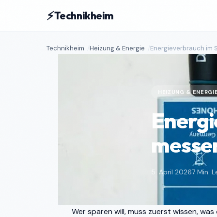
⚡
Technikheim
Technikheim
Heizung & Energie
Energieverbrauch im
HEIZUNG & ENERGI
Energi
messen
5. April 2026
7 Min. L
Wer sparen will, muss zuerst wissen, was e