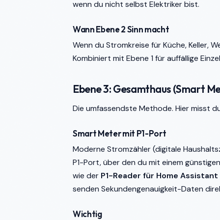
wenn du nicht selbst Elektriker bist.
Wann Ebene 2 Sinn macht
Wenn du Stromkreise für Küche, Keller, W
Kombiniert mit Ebene 1 für auffällige Einz
Ebene 3: Gesamthaus (Smart Met
Die umfassendste Methode. Hier misst d
Smart Meter mit P1-Port
Moderne Stromzähler (digitale Haushalts
P1-Port, über den du mit einem günstigen
wie der
P1-Reader für Home Assistant
senden Sekundengenauigkeit-Daten direk
Wichtig