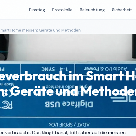
Einstieg
Protokolle
Beleuchtung
Sicherheit
 Smart Home messen: Geräte und Methoden
E
everbrauch im Smart 
: Geräte und Methode
esezeit
r verbraucht. Das klingt banal, trifft aber auf die meisten