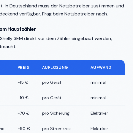
iert. In Deutschland muss der Netzbetreiber zustimmen und
ndeckend verfügbar. Frag beim Netzbetreiber nach.
M am Hauptzähler
n Shelly 3EM direkt vor dem Zähler eingebaut werden,
itmacht.
PREIS
AUFLÖSUNG
AUFWAND
~15 €
pro Gerät
minimal
~10 €
pro Gerät
minimal
~70 €
pro Sicherung
Elektriker
ene
~90 €
pro Stromkreis
Elektriker