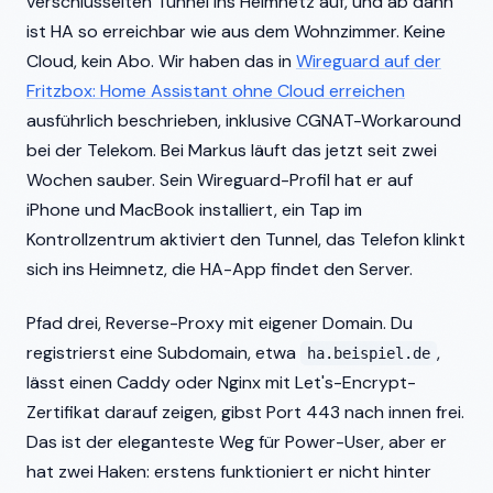
verschlüsselten Tunnel ins Heimnetz auf, und ab dann
ist HA so erreichbar wie aus dem Wohnzimmer. Keine
Cloud, kein Abo. Wir haben das in
Wireguard auf der
Fritzbox: Home Assistant ohne Cloud erreichen
ausführlich beschrieben, inklusive CGNAT-Workaround
bei der Telekom. Bei Markus läuft das jetzt seit zwei
Wochen sauber. Sein Wireguard-Profil hat er auf
iPhone und MacBook installiert, ein Tap im
Kontrollzentrum aktiviert den Tunnel, das Telefon klinkt
sich ins Heimnetz, die HA-App findet den Server.
Pfad drei, Reverse-Proxy mit eigener Domain. Du
registrierst eine Subdomain, etwa
,
ha.beispiel.de
lässt einen Caddy oder Nginx mit Let's-Encrypt-
Zertifikat darauf zeigen, gibst Port 443 nach innen frei.
Das ist der eleganteste Weg für Power-User, aber er
hat zwei Haken: erstens funktioniert er nicht hinter