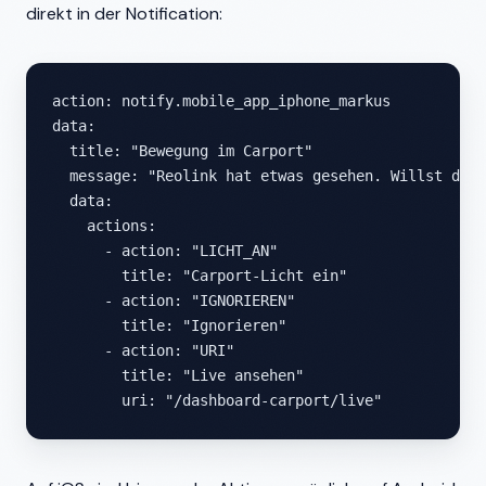
direkt in der Notification:
action: notify.mobile_app_iphone_markus

data:

  title: "Bewegung im Carport"

  message: "Reolink hat etwas gesehen. Willst du d
  data:

    actions:

      - action: "LICHT_AN"

        title: "Carport-Licht ein"

      - action: "IGNORIEREN"

        title: "Ignorieren"

      - action: "URI"

        title: "Live ansehen"

        uri: "/dashboard-carport/live"