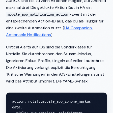
Auf iOS sind bis zu zehn Aktionen möglich, auf Android
maximal drei. Die geklickte Aktion löst in HA ein
-Event mit der
mobile_app_notification_action
entsprechenden Action-ID aus, das du als Trigger für
eine zweite Automation nutzt. (
HA Companion:
Actionable Notifications
)
Critical Alerts auf iOS sind die Sonderklasse für
Notfälle. Sie durchbrechen den Stumm-Modus,
ignorieren Fokus-Profile, klingeln auf voller Lautstärke.
Die Aktivierung verlangt explizit die Berechtigung
"Kritische Warnungen" in den iOS-Einstellungen, sonst
wird das Attribut ignoriert. Die YAML-Syntax:
action: notify.mobile_app_iphone_markus

data:
