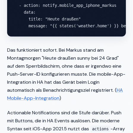
  - action: notify.mobile_app_iphone_markus

    data:

      title: "Heute draußen"

      message: "{{ states('weather.home') }} bei {
Das funktioniert sofort. Bei Markus stand am
Montagmorgen "Heute draußen sunny bei 24 Grad"
auf dem Sperrbildschirm, ohne dass er irgendwo eine
Push-Server-ID konfigurieren musste. Die mobile-App-
Integration in HA hat das Gerät beim Login
automatisch als Benachrichtigungsziel registriert. (
HA
Mobile-App-Integration
)
Actionable Notifications sind die Stufe darüber. Push
mit Buttons, die in HA Events auslösen. Die moderne
Syntax seit iOS-App 2021.5 nutzt das
-Array
actions