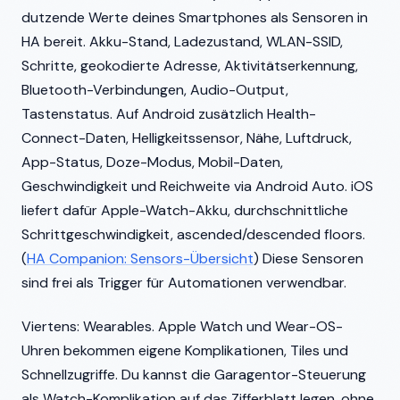
dutzende Werte deines Smartphones als Sensoren in
HA bereit. Akku-Stand, Ladezustand, WLAN-SSID,
Schritte, geokodierte Adresse, Aktivitätserkennung,
Bluetooth-Verbindungen, Audio-Output,
Tastenstatus. Auf Android zusätzlich Health-
Connect-Daten, Helligkeitssensor, Nähe, Luftdruck,
App-Status, Doze-Modus, Mobil-Daten,
Geschwindigkeit und Reichweite via Android Auto. iOS
liefert dafür Apple-Watch-Akku, durchschnittliche
Schrittgeschwindigkeit, ascended/descended floors.
(
HA Companion: Sensors-Übersicht
) Diese Sensoren
sind frei als Trigger für Automationen verwendbar.
Viertens: Wearables. Apple Watch und Wear-OS-
Uhren bekommen eigene Komplikationen, Tiles und
Schnellzugriffe. Du kannst die Garagentor-Steuerung
als Watch-Komplikation auf das Zifferblatt legen, ohne