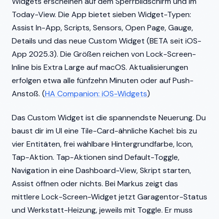
Widgets erscheinen auf dem Sperrbildschirm und im
Today-View. Die App bietet sieben Widget-Typen:
Assist In-App, Scripts, Sensors, Open Page, Gauge,
Details und das neue Custom Widget (BETA seit iOS-
App 2025.3). Die Größen reichen von Lock-Screen-
Inline bis Extra Large auf macOS. Aktualisierungen
erfolgen etwa alle fünfzehn Minuten oder auf Push-
Anstoß. (
HA Companion: iOS-Widgets
)
Das Custom Widget ist die spannendste Neuerung. Du
baust dir im UI eine Tile-Card-ähnliche Kachel: bis zu
vier Entitäten, frei wählbare Hintergrundfarbe, Icon,
Tap-Aktion. Tap-Aktionen sind Default-Toggle,
Navigation in eine Dashboard-View, Skript starten,
Assist öffnen oder nichts. Bei Markus zeigt das
mittlere Lock-Screen-Widget jetzt Garagentor-Status
und Werkstatt-Heizung, jeweils mit Toggle. Er muss