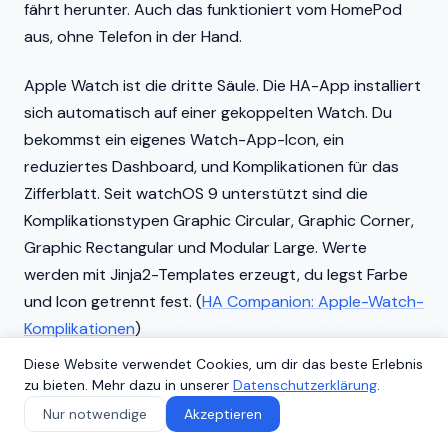
fährt herunter. Auch das funktioniert vom HomePod
aus, ohne Telefon in der Hand.
Apple Watch ist die dritte Säule. Die HA-App installiert
sich automatisch auf einer gekoppelten Watch. Du
bekommst ein eigenes Watch-App-Icon, ein
reduziertes Dashboard, und Komplikationen für das
Zifferblatt. Seit watchOS 9 unterstützt sind die
Komplikationstypen Graphic Circular, Graphic Corner,
Graphic Rectangular und Modular Large. Werte
werden mit Jinja2-Templates erzeugt, du legst Farbe
und Icon getrennt fest. (
HA Companion: Apple-Watch-
Komplikationen
)
Diese Website verwendet Cookies, um dir das beste Erlebnis
Bei Markus zeigt die Watch auf dem Zifferblatt
zu bieten. Mehr dazu in unserer
Datenschutzerklärung
.
"Modular" eine Garagentor-Komplikation, eine
Nur notwendige
Akzeptieren
Werkstatt-Temperatur und einen Schnellzugriff auf