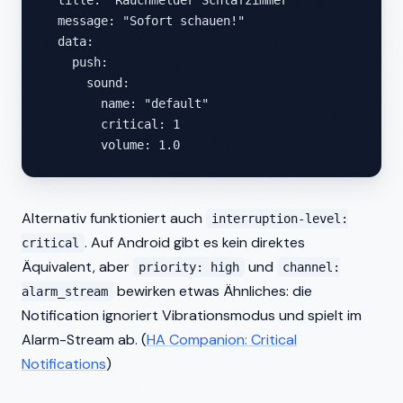
  title: "Rauchmelder Schlafzimmer"

  message: "Sofort schauen!"

  data:

    push:

      sound:

        name: "default"

        critical: 1

        volume: 1.0
Alternativ funktioniert auch
interruption-level:
. Auf Android gibt es kein direktes
critical
Äquivalent, aber
und
priority: high
channel:
bewirken etwas Ähnliches: die
alarm_stream
Notification ignoriert Vibrationsmodus und spielt im
Alarm-Stream ab. (
HA Companion: Critical
Notifications
)