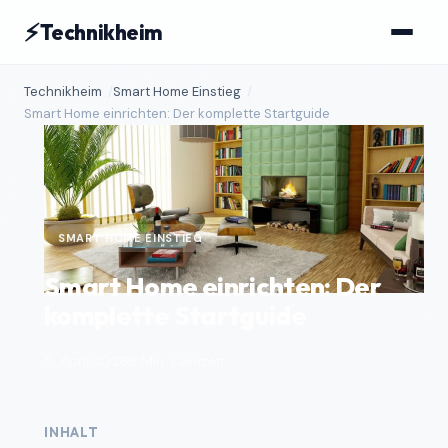
⚡
Technikheim
Technikheim
Smart Home Einstieg
Smart Home einrichten: Der komplette Startguide
SMART HOME EINSTIEG
Smart Home einrichten: Der
komplette Startguide
5. April 2026
9 Min. Lesezeit
INHALT