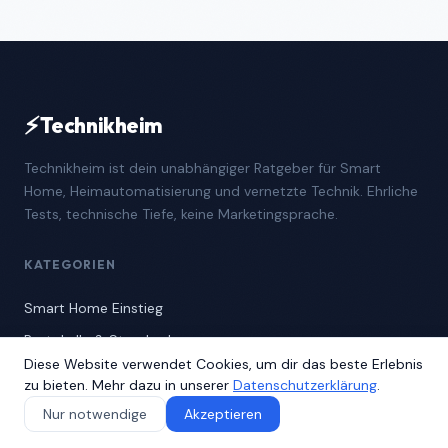
⚡
Technikheim
Technikheim ist dein unabhängiger Ratgeber für Smart
Home, Heimautomatisierung und vernetzte Technik. Ehrliche
Tests, technische Tiefe, keine Marketingsprache.
KATEGORIEN
Smart Home Einstieg
Protokolle & Standards
Diese Website verwendet Cookies, um dir das beste Erlebnis
Beleuchtung smart
zu bieten. Mehr dazu in unserer
Datenschutzerklärung
.
Sicherheit & Kameras
Nur notwendige
Akzeptieren
Heizung & Energie