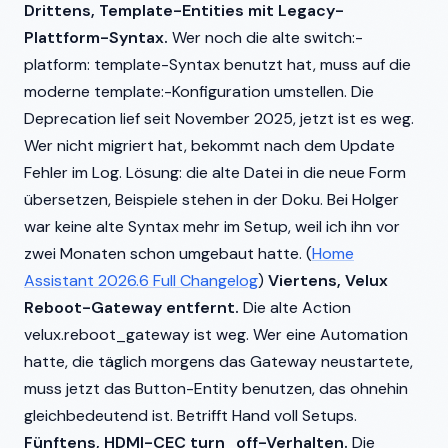
Drittens, Template-Entities mit Legacy-
Plattform-Syntax.
Wer noch die alte switch:-
platform: template-Syntax benutzt hat, muss auf die
moderne template:-Konfiguration umstellen. Die
Deprecation lief seit November 2025, jetzt ist es weg.
Wer nicht migriert hat, bekommt nach dem Update
Fehler im Log. Lösung: die alte Datei in die neue Form
übersetzen, Beispiele stehen in der Doku. Bei Holger
war keine alte Syntax mehr im Setup, weil ich ihn vor
zwei Monaten schon umgebaut hatte. (
Home
Assistant 2026.6 Full Changelog
)
Viertens, Velux
Reboot-Gateway entfernt.
Die alte Action
velux.reboot_gateway ist weg. Wer eine Automation
hatte, die täglich morgens das Gateway neustartete,
muss jetzt das Button-Entity benutzen, das ohnehin
gleichbedeutend ist. Betrifft Hand voll Setups.
Fünftens, HDMI-CEC turn_off-Verhalten.
Die