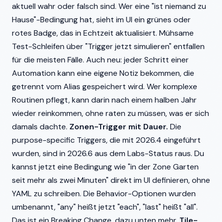
aktuell wahr oder falsch sind. Wer eine "ist niemand zu
Hause"-Bedingung hat, sieht im UI ein grünes oder
rotes Badge, das in Echtzeit aktualisiert. Mühsame
Test-Schleifen über "Trigger jetzt simulieren" entfallen
für die meisten Fälle. Auch neu: jeder Schritt einer
Automation kann eine eigene Notiz bekommen, die
getrennt vom Alias gespeichert wird. Wer komplexe
Routinen pflegt, kann darin nach einem halben Jahr
wieder reinkommen, ohne raten zu müssen, was er sich
damals dachte.
Zonen-Trigger mit Dauer.
Die
purpose-specific Triggers, die mit 2026.4 eingeführt
wurden, sind in 2026.6 aus dem Labs-Status raus. Du
kannst jetzt eine Bedingung wie "in der Zone Garten
seit mehr als zwei Minuten" direkt im UI definieren, ohne
YAML zu schreiben. Die Behavior-Optionen wurden
umbenannt, "any" heißt jetzt "each", "last" heißt "all".
Das ist ein Breaking Change, dazu unten mehr.
Tile-