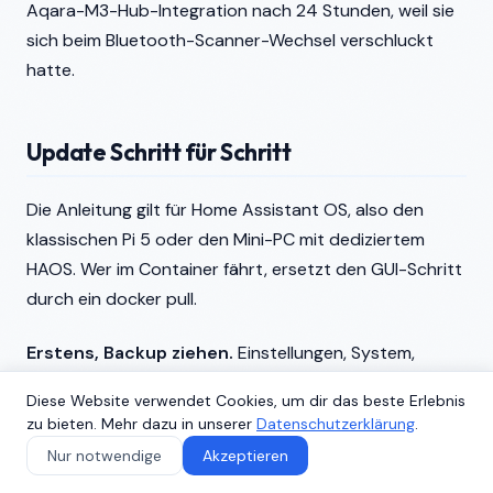
Aqara-M3-Hub-Integration nach 24 Stunden, weil sie
sich beim Bluetooth-Scanner-Wechsel verschluckt
hatte.
Update Schritt für Schritt
Die Anleitung gilt für Home Assistant OS, also den
klassischen Pi 5 oder den Mini-PC mit dediziertem
HAOS. Wer im Container fährt, ersetzt den GUI-Schritt
durch ein docker pull.
Erstens, Backup ziehen.
Einstellungen, System,
Backups, neuen Snapshot erstellen, mit Datum
Diese Website verwendet Cookies, um dir das beste Erlebnis
benennen. Snapshot dauert je nach Setup-Grösse
zu bieten. Mehr dazu in unserer
Datenschutzerklärung
.
zwei bis zehn Minuten. Bei Holger waren es vier
Nur notwendige
Akzeptieren
Minuten für 1,8 GB. Den Snapshot bitte zusätzlich auf