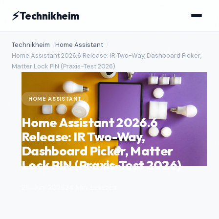
⚡
Technikheim
Technikheim
Home Assistant
Home Assistant 2026.6 Release: IR Two-Way, Dashboard Picker,
Matter Lock PIN (Praxis-Test 2026)
HOME ASSISTANT
Home Assistant 2026.6
Release: IR Two-Way,
Dashboard Picker, Matter
Lock PIN (Praxis-Test 2026)
28. Juni 2026
24 Min. Lesezeit