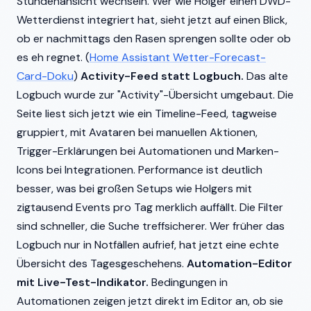
Stundenansicht wechseln. Wer wie Holger einen DWD-
Wetterdienst integriert hat, sieht jetzt auf einen Blick,
ob er nachmittags den Rasen sprengen sollte oder ob
es eh regnet. (
Home Assistant Wetter-Forecast-
Card-Doku
)
Activity-Feed statt Logbuch.
Das alte
Logbuch wurde zur "Activity"-Übersicht umgebaut. Die
Seite liest sich jetzt wie ein Timeline-Feed, tagweise
gruppiert, mit Avataren bei manuellen Aktionen,
Trigger-Erklärungen bei Automationen und Marken-
Icons bei Integrationen. Performance ist deutlich
besser, was bei großen Setups wie Holgers mit
zigtausend Events pro Tag merklich auffällt. Die Filter
sind schneller, die Suche treffsicherer. Wer früher das
Logbuch nur in Notfällen aufrief, hat jetzt eine echte
Übersicht des Tagesgeschehens.
Automation-Editor
mit Live-Test-Indikator.
Bedingungen in
Automationen zeigen jetzt direkt im Editor an, ob sie