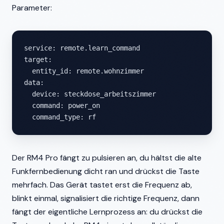
Parameter:
service: remote.learn_command

target:

  entity_id: remote.wohnzimmer

data:

  device: steckdose_arbeitszimmer

  command: power_on

  command_type: rf
Der RM4 Pro fängt zu pulsieren an, du hältst die alte
Funkfernbedienung dicht ran und drückst die Taste
mehrfach. Das Gerät tastet erst die Frequenz ab,
blinkt einmal, signalisiert die richtige Frequenz, dann
fängt der eigentliche Lernprozess an: du drückst die