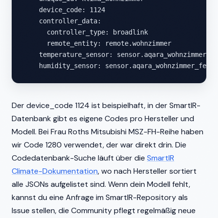
    device_code: 1124

    controller_data:

      controller_type: broadlink

      remote_entity: remote.wohnzimmer

    temperature_sensor: sensor.aqara_wohnzimmer_te
    humidity_sensor: sensor.aqara_wohnzimmer_feuch
Der device_code 1124 ist beispielhaft, in der SmartIR-
Datenbank gibt es eigene Codes pro Hersteller und
Modell. Bei Frau Roths Mitsubishi MSZ-FH-Reihe haben
wir Code 1280 verwendet, der war direkt drin. Die
Codedatenbank-Suche läuft über die
SmartIR
Climate-Dokumentation
, wo nach Hersteller sortiert
alle JSONs aufgelistet sind. Wenn dein Modell fehlt,
kannst du eine Anfrage im SmartIR-Repository als
Issue stellen, die Community pflegt regelmäßig neue