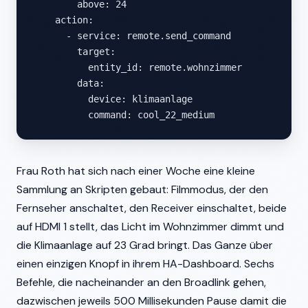
        above: 24

    action:

      - service: remote.send_command

        target:

          entity_id: remote.wohnzimmer

        data:

          device: klimaanlage

          command: cool_22_medium
Frau Roth hat sich nach einer Woche eine kleine
Sammlung an Skripten gebaut: Filmmodus, der den
Fernseher anschaltet, den Receiver einschaltet, beide
auf HDMI 1 stellt, das Licht im Wohnzimmer dimmt und
die Klimaanlage auf 23 Grad bringt. Das Ganze über
einen einzigen Knopf in ihrem HA-Dashboard. Sechs
Befehle, die nacheinander an den Broadlink gehen,
dazwischen jeweils 500 Millisekunden Pause damit die