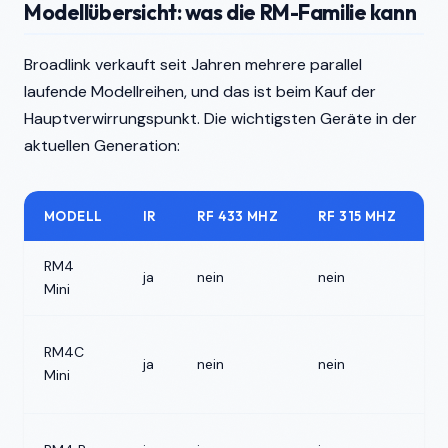
Modellübersicht: was die RM-Familie kann
Broadlink verkauft seit Jahren mehrere parallel
laufende Modellreihen, und das ist beim Kauf der
Hauptverwirrungspunkt. Die wichtigsten Geräte in der
aktuellen Generation:
MODELL
IR
RF 433 MHZ
RF 315 MHZ
B
RM4
ja
nein
nein
n
Mini
RM4C
ja
nein
nein
n
Mini