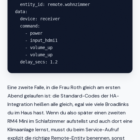
  entity_id: remote.wohnzimmer

data:

  device: receiver

  command:

    - power

    - input_hdmi1

    - volume_up

    - volume_up

  delay_secs: 1.2
Eine zweite Falle, in die Frau Roth gleich am ersten
Abend gelaufen ist: die Standard-Codes der HA-
Integration heißen alle gleich, egal wie viele Broadlinks
du im Haus hast. Wenn du also später einen zweiten
RM4 Mini im Schlafzimmer aufstellst und auch dort eine
Klimaanlage lernst, musst du beim Service-Aufruf
explizit die richtige Remote-Entity benennen, sonst