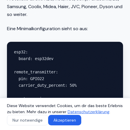
Samsung, Coolix, Midea, Haier, JVC, Pioneer, Dyson und
so weiter.
Eine Minimalkonfiguration sieht so aus:
esp32:

  board: esp32dev

remote_transmitter:

  pin: GPIO22

  carrier_duty_percent: 50%

remote_receiver:

Diese Website verwendet Cookies, um dir das beste Erlebnis
  pin:

zu bieten. Mehr dazu in unserer
Datenschutzerklärung
.
    number: GPIO23

    inverted: true

Nur notwendige
Akzeptieren
  dump: all
