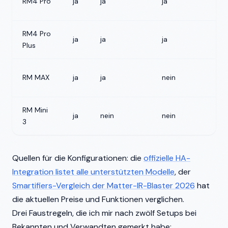
RM4 Pro
ja
ja
ja
n
RM4 Pro
ja
ja
ja
ja
Plus
RM MAX
ja
ja
nein
ja
RM Mini
ja
nein
nein
n
3
Quellen für die Konfigurationen: die
offizielle HA-
Integration listet alle unterstützten Modelle
, der
Smartifiers-Vergleich der Matter-IR-Blaster 2026
hat
die aktuellen Preise und Funktionen verglichen.
Drei Faustregeln, die ich mir nach zwölf Setups bei
Bekannten und Verwandten gemerkt habe: