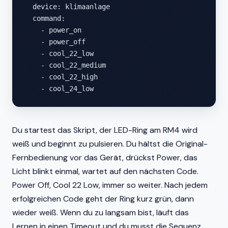
  device: klimaanlage

  command:

    - power_on

    - power_off

    - cool_22_low

    - cool_22_medium

    - cool_22_high

    - cool_24_low
Du startest das Skript, der LED-Ring am RM4 wird
weiß und beginnt zu pulsieren. Du hältst die Original-
Fernbedienung vor das Gerät, drückst Power, das
Licht blinkt einmal, wartet auf den nächsten Code.
Power Off, Cool 22 Low, immer so weiter. Nach jedem
erfolgreichen Code geht der Ring kurz grün, dann
wieder weiß. Wenn du zu langsam bist, läuft das
Lernen in einen Timeout und du musst die Sequenz