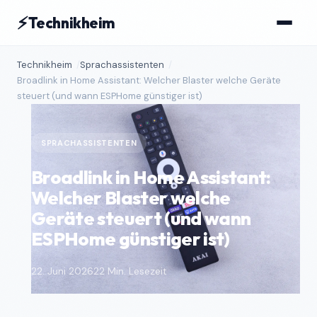
⚡
Technikheim
Technikheim
Sprachassistenten
Broadlink in Home Assistant: Welcher Blaster welche Geräte
steuert (und wann ESPHome günstiger ist)
SPRACHASSISTENTEN
Broadlink in Home Assistant:
Welcher Blaster welche
Geräte steuert (und wann
ESPHome günstiger ist)
22. Juni 2026
22 Min. Lesezeit