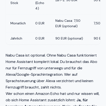
ZBT-2: 30 EUR
30 EUR
Stick
(Echo
4)
Nabu Casa: 7,50
Monatlich
0 EUR
7,50 EU
EUR (optional)
Jährlich
0 EUR
90 EUR (optional)
90 EUR 
Nabu Casa ist optional. Ohne Nabu Casa funktioniert
Home Assistant komplett lokal. Du brauchst das Abo
nur für Fernzugriff von unterwegs und für die
Alexa/Google-Sprachintegration. Wer auf
Sprachsteuerung über Alexa verzichtet und keinen
Fernzugriff braucht, zahlt nichts.
Wer schon einen Amazon Echo hat und nur wissen will,
ob sich Home Assistant zusätzlich lohnt:
Ja, für