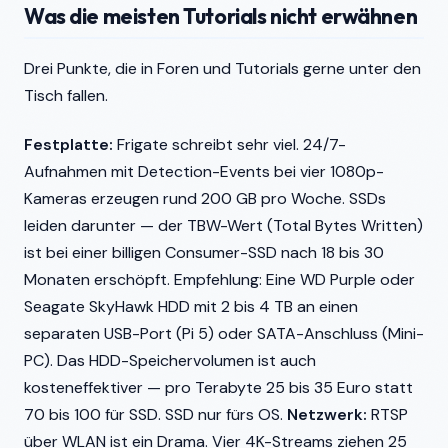
Was die meisten Tutorials nicht erwähnen
Drei Punkte, die in Foren und Tutorials gerne unter den
Tisch fallen.
Festplatte:
Frigate schreibt sehr viel. 24/7-
Aufnahmen mit Detection-Events bei vier 1080p-
Kameras erzeugen rund 200 GB pro Woche. SSDs
leiden darunter — der TBW-Wert (Total Bytes Written)
ist bei einer billigen Consumer-SSD nach 18 bis 30
Monaten erschöpft. Empfehlung: Eine WD Purple oder
Seagate SkyHawk HDD mit 2 bis 4 TB an einen
separaten USB-Port (Pi 5) oder SATA-Anschluss (Mini-
PC). Das HDD-Speichervolumen ist auch
kosteneffektiver — pro Terabyte 25 bis 35 Euro statt
70 bis 100 für SSD. SSD nur fürs OS.
Netzwerk:
RTSP
über WLAN ist ein Drama. Vier 4K-Streams ziehen 25