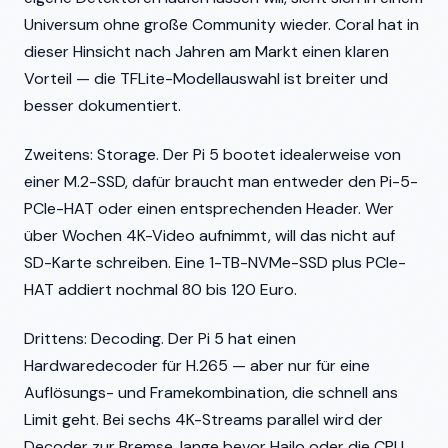
Universum ohne große Community wieder. Coral hat in
dieser Hinsicht nach Jahren am Markt einen klaren
Vorteil — die TFLite-Modellauswahl ist breiter und
besser dokumentiert.
Zweitens: Storage. Der Pi 5 bootet idealerweise von
einer M.2-SSD, dafür braucht man entweder den Pi-5-
PCIe-HAT oder einen entsprechenden Header. Wer
über Wochen 4K-Video aufnimmt, will das nicht auf
SD-Karte schreiben. Eine 1-TB-NVMe-SSD plus PCIe-
HAT addiert nochmal 80 bis 120 Euro.
Drittens: Decoding. Der Pi 5 hat einen
Hardwaredecoder für H.265 — aber nur für eine
Auflösungs- und Framekombination, die schnell ans
Limit geht. Bei sechs 4K-Streams parallel wird der
Decoder zur Bremse, lange bevor Hailo oder die CPU