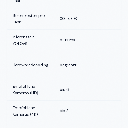
Last
Stromkosten pro
30–43 €
6
Jahr
Inferenzzeit
8–12 ms
6
YOLOv8
s
Hardwaredecoding
begrenzt
(
S
Empfohlene
bis 6
b
Kameras (HD)
Empfohlene
bis 3
b
Kameras (4K)