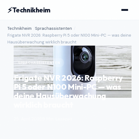
⚡
Technikheim
Technikheim
Sprachassistenten
Frigate NVR 2026: Raspberry Pi 5 oder N100 Mini-PC — was deine
Hausüberwachung wirklich braucht
SPRACHASSISTENTEN
Frigate NVR 2026: Raspberry
Pi 5 oder N100 Mini-PC — was
deine Hausüberwachung
wirklich braucht
25. April 2026
9 Min. Lesezeit