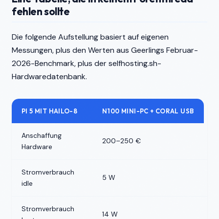
fehlen sollte
Die folgende Aufstellung basiert auf eigenen
Messungen, plus den Werten aus Geerlings Februar-
2026-Benchmark, plus der selfhosting.sh-
Hardwaredatenbank.
PI 5 MIT HAILO-8
N100 MINI-PC + CORAL USB
Anschaffung
1
200–250 €
Hardware
€
Stromverbrauch
5 W
7
idle
Stromverbrauch
14 W
2