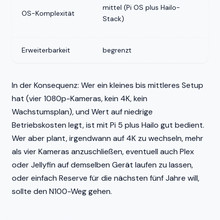
g
mittel (Pi OS plus Hailo-
OS-Komplexität
(
Stack)
D
Erweiterbarkeit
begrenzt
s
In der Konsequenz: Wer ein kleines bis mittleres Setup
hat (vier 1080p-Kameras, kein 4K, kein
Wachstumsplan), und Wert auf niedrige
Betriebskosten legt, ist mit Pi 5 plus Hailo gut bedient.
Wer aber plant, irgendwann auf 4K zu wechseln, mehr
als vier Kameras anzuschließen, eventuell auch Plex
oder Jellyfin auf demselben Gerät laufen zu lassen,
oder einfach Reserve für die nächsten fünf Jahre will,
sollte den N100-Weg gehen.