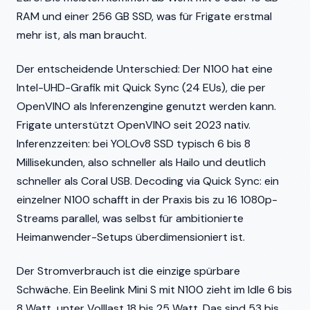
RAM und einer 256 GB SSD, was für Frigate erstmal
mehr ist, als man braucht.
Der entscheidende Unterschied: Der N100 hat eine
Intel-UHD-Grafik mit Quick Sync (24 EUs), die per
OpenVINO als Inferenzengine genutzt werden kann.
Frigate unterstützt OpenVINO seit 2023 nativ.
Inferenzzeiten: bei YOLOv8 SSD typisch 6 bis 8
Millisekunden, also schneller als Hailo und deutlich
schneller als Coral USB. Decoding via Quick Sync: ein
einzelner N100 schafft in der Praxis bis zu 16 1080p-
Streams parallel, was selbst für ambitionierte
Heimanwender-Setups überdimensioniert ist.
Der Stromverbrauch ist die einzige spürbare
Schwäche. Ein Beelink Mini S mit N100 zieht im Idle 6 bis
8 Watt, unter Volllast 18 bis 25 Watt. Das sind 53 bis