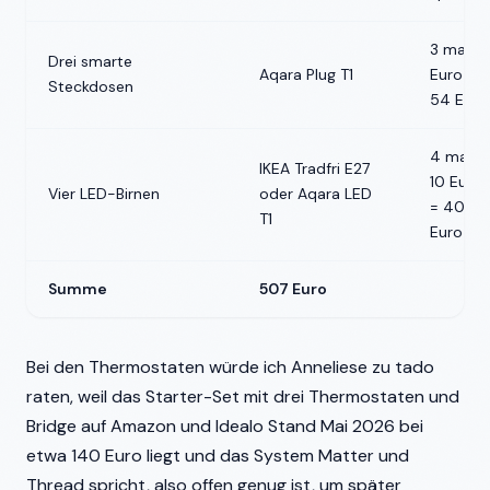
3 mal 18
Drei smarte
Aqara Plug T1
Euro =
Steckdosen
54 Euro
4 mal
IKEA Tradfri E27
10 Euro
Vier LED-Birnen
oder Aqara LED
= 40
T1
Euro
Summe
507 Euro
Bei den Thermostaten würde ich Anneliese zu tado
raten, weil das Starter-Set mit drei Thermostaten und
Bridge auf Amazon und Idealo Stand Mai 2026 bei
etwa 140 Euro liegt und das System Matter und
Thread spricht, also offen genug ist, um später