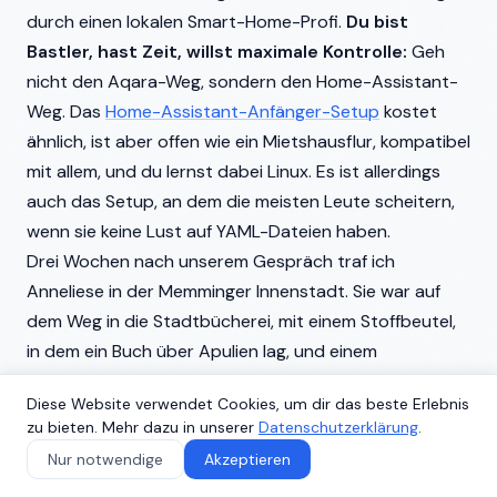
durch einen lokalen Smart-Home-Profi.
Du bist
Bastler, hast Zeit, willst maximale Kontrolle:
Geh
nicht den Aqara-Weg, sondern den Home-Assistant-
Weg. Das
Home-Assistant-Anfänger-Setup
kostet
ähnlich, ist aber offen wie ein Mietshausflur, kompatibel
mit allem, und du lernst dabei Linux. Es ist allerdings
auch das Setup, an dem die meisten Leute scheitern,
wenn sie keine Lust auf YAML-Dateien haben.
Drei Wochen nach unserem Gespräch traf ich
Anneliese in der Memminger Innenstadt. Sie war auf
dem Weg in die Stadtbücherei, mit einem Stoffbeutel,
in dem ein Buch über Apulien lag, und einem
zufriedenen Gesicht. "Lukas, sag mal", sagte sie. "Diese
Diese Website verwendet Cookies, um dir das beste Erlebnis
Heizung, die selber runterregelt, wenn das Fenster auf
zu bieten. Mehr dazu in unserer
Datenschutzerklärung
.
ist. Die war im Vormonat für dreiundachtzig Euro
Nur notwendige
Akzeptieren
weniger zuständig. Das macht in zehn Monaten