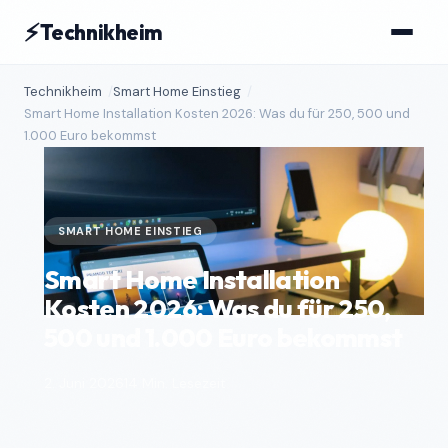
⚡
Technikheim
Technikheim
Smart Home Einstieg
Smart Home Installation Kosten 2026: Was du für 250, 500 und
1.000 Euro bekommst
SMART HOME EINSTIEG
Smart Home Installation
Kosten 2026: Was du für 250,
500 und 1.000 Euro bekommst
2. Juni 2026
14 Min. Lesezeit