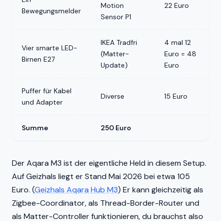
Motion
22 Euro
Bewegungsmelder
Sensor P1
IKEA Tradfri
4 mal 12
Vier smarte LED-
(Matter-
Euro = 48
Birnen E27
Update)
Euro
Puffer für Kabel
Diverse
15 Euro
und Adapter
Summe
250 Euro
Der Aqara M3 ist der eigentliche Held in diesem Setup.
Auf Geizhals liegt er Stand Mai 2026 bei etwa 105
Euro. (
Geizhals Aqara Hub M3
) Er kann gleichzeitig als
Zigbee-Coordinator, als Thread-Border-Router und
als Matter-Controller funktionieren, du brauchst also