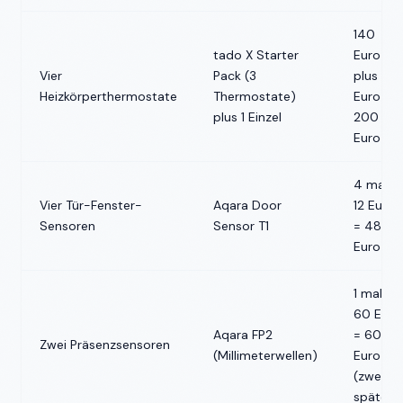
140
tado X Starter
Euro
Vier
Pack (3
plus 60
Heizkörperthermostate
Thermostate)
Euro =
plus 1 Einzel
200
Euro
4 mal
Vier Tür-Fenster-
Aqara Door
12 Euro
Sensoren
Sensor T1
= 48
Euro
1 mal
60 Euro
Aqara FP2
= 60
Zwei Präsenzsensoren
(Millimeterwellen)
Euro
(zweiter
später)