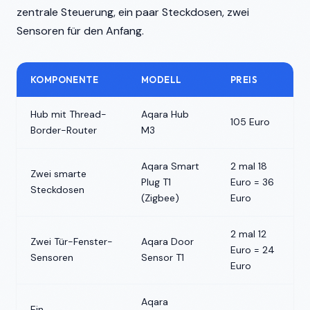
zentrale Steuerung, ein paar Steckdosen, zwei
Sensoren für den Anfang.
KOMPONENTE
MODELL
PREIS
Hub mit Thread-
Aqara Hub
105 Euro
Border-Router
M3
Aqara Smart
2 mal 18
Zwei smarte
Plug T1
Euro = 36
Steckdosen
(Zigbee)
Euro
2 mal 12
Zwei Tür-Fenster-
Aqara Door
Euro = 24
Sensoren
Sensor T1
Euro
Aqara
Ein