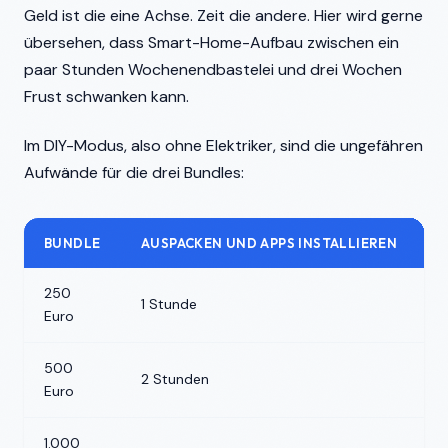
Geld ist die eine Achse. Zeit die andere. Hier wird gerne
übersehen, dass Smart-Home-Aufbau zwischen ein
paar Stunden Wochenendbastelei und drei Wochen
Frust schwanken kann.
Im DIY-Modus, also ohne Elektriker, sind die ungefähren
Aufwände für die drei Bundles:
BUNDLE
AUSPACKEN UND APPS INSTALLIEREN
H
250
1 Stunde
2
Euro
500
2 Stunden
3
Euro
1.000