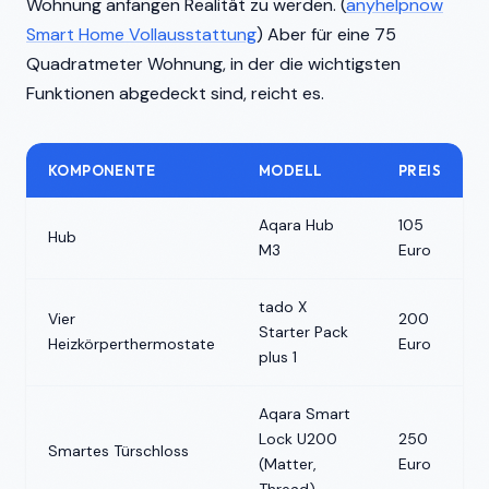
Wohnung anfangen Realität zu werden. (
anyhelpnow
Smart Home Vollausstattung
) Aber für eine 75
Quadratmeter Wohnung, in der die wichtigsten
Funktionen abgedeckt sind, reicht es.
KOMPONENTE
MODELL
PREIS
Aqara Hub
105
Hub
M3
Euro
tado X
Vier
200
Starter Pack
Heizkörperthermostate
Euro
plus 1
Aqara Smart
Lock U200
250
Smartes Türschloss
(Matter,
Euro