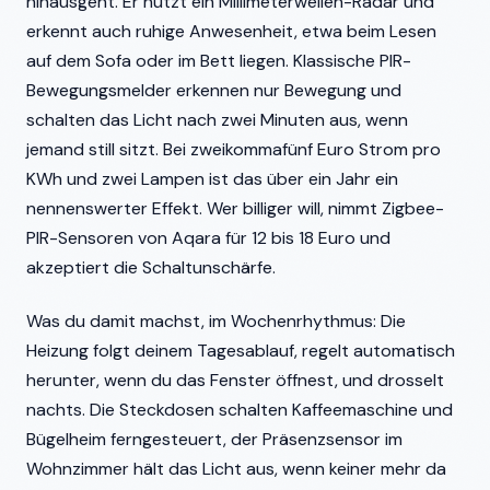
hinausgeht. Er nutzt ein Millimeterwellen-Radar und
erkennt auch ruhige Anwesenheit, etwa beim Lesen
auf dem Sofa oder im Bett liegen. Klassische PIR-
Bewegungsmelder erkennen nur Bewegung und
schalten das Licht nach zwei Minuten aus, wenn
jemand still sitzt. Bei zweikommafünf Euro Strom pro
KWh und zwei Lampen ist das über ein Jahr ein
nennenswerter Effekt. Wer billiger will, nimmt Zigbee-
PIR-Sensoren von Aqara für 12 bis 18 Euro und
akzeptiert die Schaltunschärfe.
Was du damit machst, im Wochenrhythmus: Die
Heizung folgt deinem Tagesablauf, regelt automatisch
herunter, wenn du das Fenster öffnest, und drosselt
nachts. Die Steckdosen schalten Kaffeemaschine und
Bügelheim ferngesteuert, der Präsenzsensor im
Wohnzimmer hält das Licht aus, wenn keiner mehr da