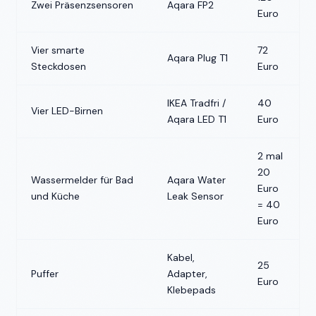
Zwei Präsenzsensoren
Aqara FP2
Euro
Vier smarte
72
Aqara Plug T1
Steckdosen
Euro
IKEA Tradfri /
40
Vier LED-Birnen
Aqara LED T1
Euro
2 mal
20
Wassermelder für Bad
Aqara Water
Euro
und Küche
Leak Sensor
= 40
Euro
Kabel,
25
Puffer
Adapter,
Euro
Klebepads