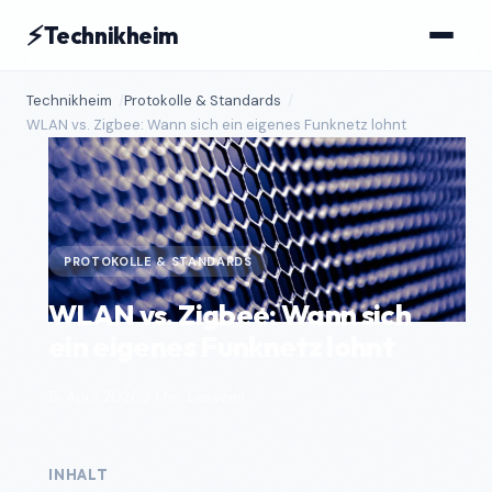
⚡
Technikheim
Technikheim
Protokolle & Standards
WLAN vs. Zigbee: Wann sich ein eigenes Funknetz lohnt
PROTOKOLLE & STANDARDS
WLAN vs. Zigbee: Wann sich
ein eigenes Funknetz lohnt
5. April 2026
8 Min. Lesezeit
INHALT