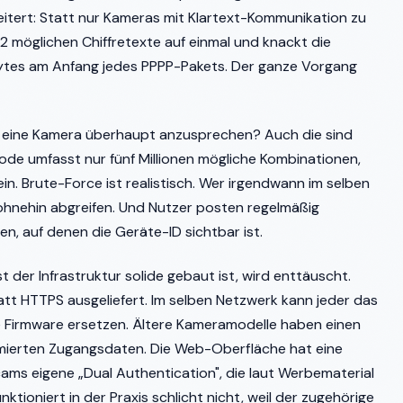
tert: Statt nur Kameras mit Klartext-Kommunikation zu
092 möglichen Chiffretexte auf einmal und knackt die
tes am Anfang jedes PPPP-Pakets. Der ganze Vorgang
m eine Kamera überhaupt anzusprechen? Auch die sind
code umfasst nur fünf Millionen mögliche Kombinationen,
ein. Brute-Force ist realistisch. Wer irgendwann im selben
ohnehin abgreifen. Und Nutzer posten regelmäßig
n, auf denen die Geräte-ID sichtbar ist.
 der Infrastruktur solide gebaut ist, wird enttäuscht.
t HTTPS ausgeliefert. Im selben Netzwerk kann jeder das
 Firmware ersetzen. Ältere Kameramodelle haben einen
mmierten Zugangsdaten. Die Web-Oberfläche hat eine
ms eigene „Dual Authentication", die laut Werbematerial
unktioniert in der Praxis schlicht nicht, weil der zugehörige