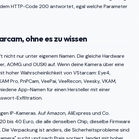
mit dem HTTP-Code 200 antwortet, egal welche Parameter
tarcam, ohne es zu wissen
ft nicht nur unter eigenem Namen. Die gleiche Hardware
er, AOMG und OUSKI auf. Wenn deine Kamera über eine
mit hoher Wahrscheinlichkeit von VStarcam: Eye4,
AM Pro, PnPCam, VeePai, VeeRecon, Veesky, VKAM,
iedene App-Namen für einen Hersteller mit einer
swort-Exfiltration.
tigen IP-Kameras. Auf Amazon, AliExpress und Co.
 bis 40 Euro, die alle denselben Chip, dieselbe Firmware
Die Verpackung ist anders, die Sicherheitsprobleme sind
mera" sucht und nach Preis sortiert, landet mit hoher