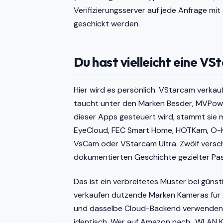
Verifizierungsserver auf jede Anfrage 
geschickt werden.
Du hast vielleicht eine VS
Hier wird es persönlich. VStarcam verkau
taucht unter den Marken Besder, MVPow
dieser Apps gesteuert wird, stammt sie 
EyeCloud, FEC Smart Home, HOTKam, O-K
VsCam oder VStarcam Ultra. Zwölf versch
dokumentierten Geschichte gezielter Pas
Das ist ein verbreitetes Muster bei güns
verkaufen dutzende Marken Kameras für 20
und dasselbe Cloud-Backend verwenden. 
identisch. Wer auf Amazon nach „WLAN Ka