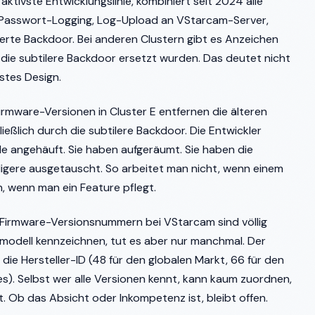
 aktivste Entwicklungslinie, kombiniert seit 2024 alle
: Passwort-Logging, Log-Upload an VStarcam-Server,
zierte Backdoor. Bei anderen Clustern gibt es Anzeichen
die subtilere Backdoor ersetzt wurden. Das deutet nicht
stes Design.
irmware-Versionen in Cluster E entfernen die älteren
eßlich durch die subtilere Backdoor. Die Entwickler
e angehäuft. Sie haben aufgeräumt. Sie haben die
ligere ausgetauscht. So arbeitet man nicht, wenn einem
an, wenn man ein Feature pflegt.
ie Firmware-Versionsnummern bei VStarcam sind völlig
eramodell kennzeichnen, tut es aber nur manchmal. Der
e die Hersteller-ID (48 für den globalen Markt, 66 für den
es). Selbst wer alle Versionen kennt, kann kaum zuordnen,
. Ob das Absicht oder Inkompetenz ist, bleibt offen.