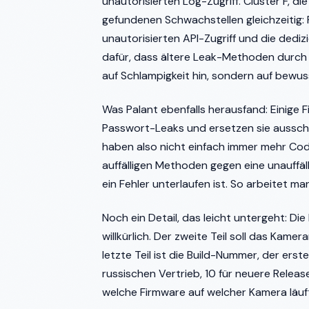
unautorisierten Log-Zugriff. Cluster F, die
gefundenen Schwachstellen gleichzeitig
unautorisierten API-Zugriff und die dedi
dafür, dass ältere Leak-Methoden durch 
auf Schlampigkeit hin, sondern auf bewus
Was Palant ebenfalls herausfand: Einige F
Passwort-Leaks und ersetzen sie ausschli
haben also nicht einfach immer mehr Cod
auffälligen Methoden gegen eine unauffäl
ein Fehler unterlaufen ist. So arbeitet m
Noch ein Detail, das leicht untergeht: D
willkürlich. Der zweite Teil soll das Kam
letzte Teil ist die Build-Nummer, der erst
russischen Vertrieb, 10 für neuere Releas
welche Firmware auf welcher Kamera läuft