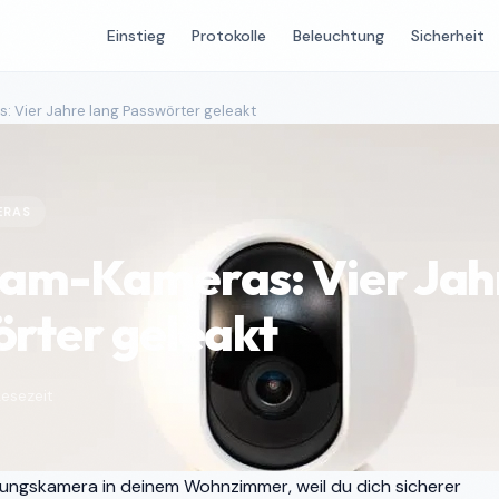
Einstieg
Protokolle
Beleuchtung
Sicherheit
 Vier Jahre lang Passwörter geleakt
ERAS
am-Kameras: Vier Jah
rter geleakt
Lesezeit
achungskamera in deinem Wohnzimmer, weil du dich sicherer