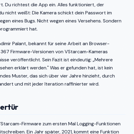
t. Du richtest die App ein. Alles funktioniert, der
 du nicht weißt: Die Kamera schickt dein Passwort im
 wegen eines Bugs. Nicht wegen eines Versehens. Sondern
programmiert hat.
imir Palant, bekannt für seine Arbeit an Browser-
t 367 Firmware-Versionen von VStarcam-Kameras
se veröffentlicht. Sein Fazit ist eindeutig: „Mehrere
ehen erklärt werden." Was er gefunden hat, ist kein
lendes Muster, das sich über vier Jahre hinzieht, durch
ert und mit jeder Iteration raffinierter wird.
tertür
r VStarcam-Firmware zum ersten Mal Logging-Funktionen
itschreiben. Ein Jahr später, 2021, kommt eine Funktion