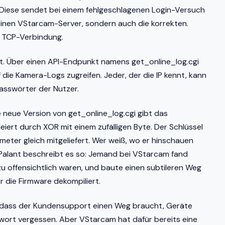
ese sendet bei einem fehlgeschlagenen Login-Versuch
einen VStarcam-Server, sondern auch die korrekten.
e TCP-Verbindung.
t. Über einen API-Endpunkt namens get_online_log.cgi
f die Kamera-Logs zugreifen. Jeder, der die IP kennt, kann
Passwörter der Nutzer.
e neue Version von get_online_log.cgi gibt das
iert durch XOR mit einem zufälligen Byte. Der Schlüssel
meter gleich mitgeliefert. Wer weiß, wo er hinschauen
 Palant beschreibt es so: Jemand bei VStarcam fand
u offensichtlich waren, und baute einen subtileren Weg
r die Firmware dekompiliert.
 dass der Kundensupport einen Weg braucht, Geräte
swort vergessen. Aber VStarcam hat dafür bereits eine