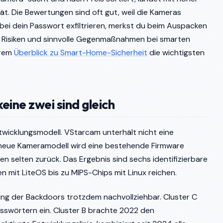
ät. Die Bewertungen sind oft gut, weil die Kameras
nbei dein Passwort exfiltrieren, merkst du beim Auspacken
n Risiken und sinnvolle Gegenmaßnahmen bei smarten
erem
Überblick zu Smart-Home-Sicherheit
die wichtigsten
ine zwei sind gleich
twicklungsmodell. VStarcam unterhält nicht eine
 neue Kameramodell wird eine bestehende Firmware
n selten zurück. Das Ergebnis sind sechs identifizierbare
n mit LiteOS bis zu MIPS-Chips mit Linux reichen.
ung der Backdoors trotzdem nachvollziehbar. Cluster C
sswörtern ein. Cluster B brachte 2022 den