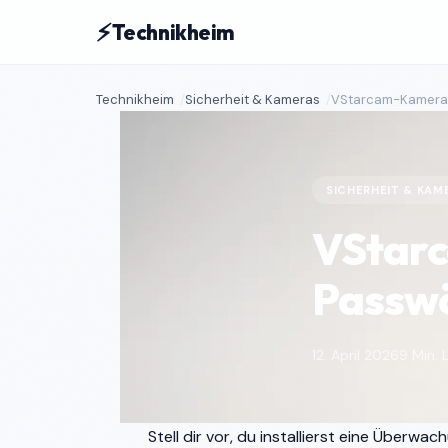
⚡
Technikheim
Technikheim
Sicherheit & Kameras
VStarcam-Kameras:
SICHERHEIT & KAM
VStarc
Passwö
12. April 2026
9 Min. 
Stell dir vor, du installierst eine Überw