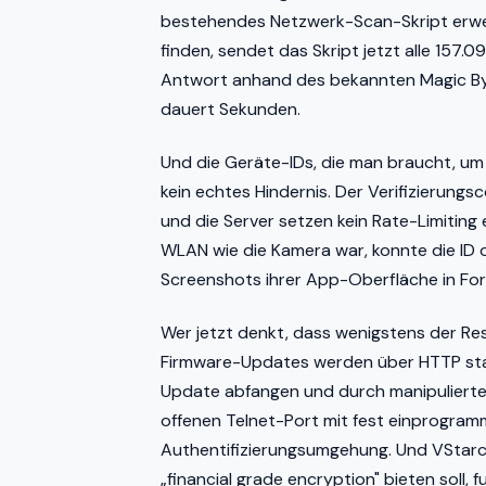
bestehendes Netzwerk-Scan-Skript erwei
finden, sendet das Skript jetzt alle 157.
Antwort anhand des bekannten Magic By
dauert Sekunden.
Und die Geräte-IDs, die man braucht, u
kein echtes Hindernis. Der Verifizierungs
und die Server setzen kein Rate-Limiting 
WLAN wie die Kamera war, konnte die ID 
Screenshots ihrer App-Oberfläche in Fore
Wer jetzt denkt, dass wenigstens der Rest
Firmware-Updates werden über HTTP stat
Update abfangen und durch manipulierte
offenen Telnet-Port mit fest einprogra
Authentifizierungsumgehung. Und VStarca
„financial grade encryption" bieten soll, f