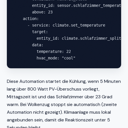
        entity_id: sensor.schlafzimmer_temperatur

        above: 23

    action:

      - service: climate.set_temperature

        target:

          entity_id: climate.schlafzimmer_split

        data:

          temperature: 22

          hvac_mode: "cool"
Diese Automation startet die Kühlung, wenn 5 Minuten
lang über 800 Watt PV-Überschuss vorliegt,
Mittagszeit ist und das Schlafzimmer über 23 Grad
warm. Bei Wolkenzug stoppt sie automatisch (zweite
Automation nicht gezeigt). Klimaanlage muss lokal
angebunden sein, damit die Reaktionszeit unter 5
Sekunden bleibt.