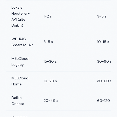
Lokale
Hersteller-
1-2 s
3-5 s
API (alte
Daikin)
WF-RAC
3-5 s
10-15 s
Smart M-Air
MELCloud
15-30 s
30-90 s
Legacy
MELCloud
10-20 s
30-60 s
Home
Daikin
20-45 s
60-120 s
Onecta