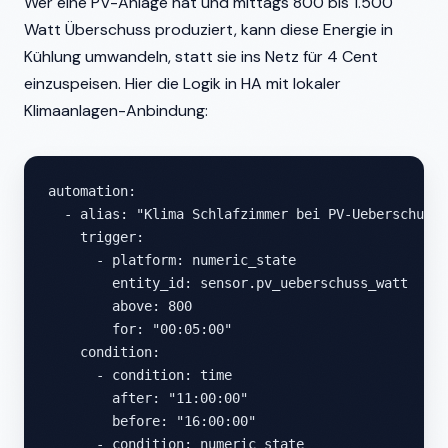
Wer eine PV-Anlage hat und mittags 800 bis 1.500
Watt Überschuss produziert, kann diese Energie in
Kühlung umwandeln, statt sie ins Netz für 4 Cent
einzuspeisen. Hier die Logik in HA mit lokaler
Klimaanlagen-Anbindung:
automation:

  - alias: "Klima Schlafzimmer bei PV-Ueberschuss 
    trigger:

      - platform: numeric_state

        entity_id: sensor.pv_ueberschuss_watt

        above: 800

        for: "00:05:00"

    condition:

      - condition: time

        after: "11:00:00"

        before: "16:00:00"

      - condition: numeric_state
