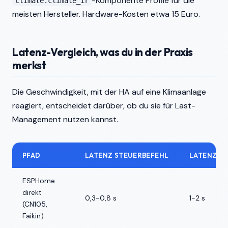
-Komponente Profile für die
climate.climate_ir
meisten Hersteller. Hardware-Kosten etwa 15 Euro.
Latenz-Vergleich, was du in der Praxis
merkst
Die Geschwindigkeit, mit der HA auf eine Klimaanlage
reagiert, entscheidet darüber, ob du sie für Last-
Management nutzen kannst.
PFAD
LATENZ STEUERBEFEHL
LATENZ S
ESPHome
direkt
0,3-0,8 s
1-2 s
(CN105,
Faikin)