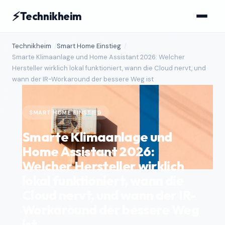
⚡
Technikheim
Technikheim
Smart Home Einstieg
Smarte Klimaanlage und Home Assistant 2026: Welcher
Hersteller wirklich lokal funktioniert, wann die Cloud nervt, und
wann der IR-Workaround der bessere Weg ist
SMART HOME EINSTIEG
Smarte Klimaanlage und
Home Assistant 2026:
Welcher Hersteller wirklich
lokal funktioniert, wann die
Cloud nervt, und wann der IR-
Workaround der bessere Weg
ist