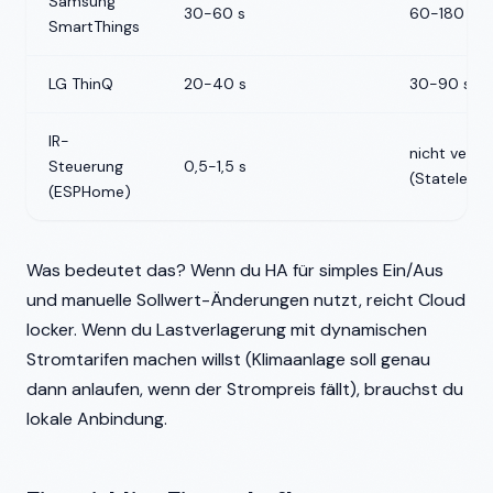
Samsung
30-60 s
60-180 s
SmartThings
LG ThinQ
20-40 s
30-90 s
IR-
nicht verfü
Steuerung
0,5-1,5 s
(Stateless)
(ESPHome)
Was bedeutet das? Wenn du HA für simples Ein/Aus
und manuelle Sollwert-Änderungen nutzt, reicht Cloud
locker. Wenn du Lastverlagerung mit dynamischen
Stromtarifen machen willst (Klimaanlage soll genau
dann anlaufen, wenn der Strompreis fällt), brauchst du
lokale Anbindung.