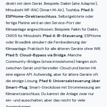
direkt mit dem Gerät. Beispiele: Daikin (alte Adapter),
Mitsubishi WF-RAC (Smart M-Air), Toshiba.
Pfad 3:
ESPHome-Direktanschluss.
Selbstgelötete oder
fertige Platine wird an den Service-Port der
Klimaanlage angeschlossen. Beispiele: Faikin für Daikin,
CN105 für Mitsubishi.
Pfad 4: IR-Steuerung.
ESPHome
oder Broadlink simuliert die Fernbedienung der
Klimaanlage. Praktisch für alle älteren Geräte ohne Wifi.
Pfad 5: Cloud-Bypass via Bridge.
Manche
Community-Bridges (etwa intesishome) hängen sich
zwischen Gerät und Hersteller-Cloud und bieten HA
eine eigene API. Aufwendig, aber für ältere Geräte oft
die einzige Lösung.
Pfad 6: Universalsteuerung über
Smart-Plug.
Smart-Steckdose mit Strommessung am
Klimanetzanschluss. Du kannst die Anlage zwar nur
ein- und ausschalten, aber das reicht für viele
Anwendungen.