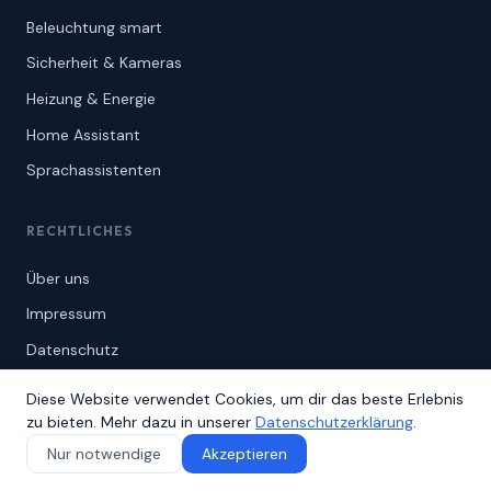
Beleuchtung smart
Sicherheit & Kameras
Heizung & Energie
Home Assistant
Sprachassistenten
RECHTLICHES
Über uns
Impressum
Datenschutz
Diese Website verwendet Cookies, um dir das beste Erlebnis
NEWSLETTER
zu bieten. Mehr dazu in unserer
Datenschutzerklärung
.
Neue Ratgeber und Updates direkt in dein Postfach.
Nur notwendige
Akzeptieren