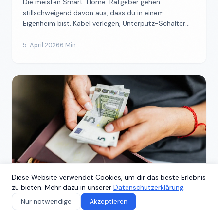
Die meisten Smart-Home-Ratgeber gehen
stillschweigend davon aus, dass du in einem
Eigenheim bist. Kabel verlegen, Unterputz-Schalter
einbauen, Steckdosen tau...
5. April 2026
6 Min.
Diese Website verwendet Cookies, um dir das beste Erlebnis
SMART HOME EINSTIEG
zu bieten. Mehr dazu in unserer
Datenschutzerklärung
.
Was kostet ein Smart Home? Reale
Nur notwendige
Akzeptieren
Zahlen für 2026