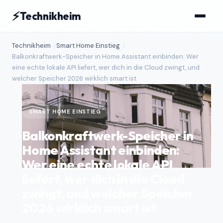
⚡
Technikheim
Technikheim
Smart Home Einstieg
Balkonkraftwerk-Speicher in Home Assistant einbinden: Wer
eine echte lokale API liefert, wer dich in die Cloud zwingt, und
welcher Speicher 2026 wirklich smart ist
SMART HOME EINSTIEG
Balkonkraftwerk-Speicher in
Home Assistant einbinden:
Wer eine echte lokale API
liefert, wer dich in die Cloud
zwingt, und welcher Speicher
2026 wirklich smart ist