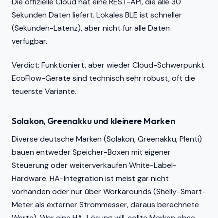
Die offizielle Cloud hat eine REST-API, die alle 30
Sekunden Daten liefert. Lokales BLE ist schneller
(Sekunden-Latenz), aber nicht für alle Daten
verfügbar.
Verdict: Funktioniert, aber wieder Cloud-Schwerpunkt.
EcoFlow-Geräte sind technisch sehr robust, oft die
teuerste Variante.
Solakon, Greenakku und kleinere Marken
Diverse deutsche Marken (Solakon, Greenakku, Plenti)
bauen entweder Speicher-Boxen mit eigener
Steuerung oder weiterverkaufen White-Label-
Hardware. HA-Integration ist meist gar nicht
vorhanden oder nur über Workarounds (Shelly-Smart-
Meter als externer Strommesser, daraus berechnete
Werte). Wer eine HA-Lösung will, sollte Marken ohne