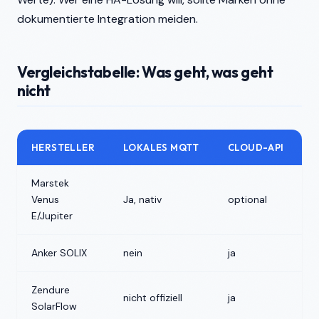
dokumentierte Integration meiden.
Vergleichstabelle: Was geht, was geht
nicht
HERSTELLER
LOKALES MQTT
CLOUD-API
Marstek
Venus
Ja, nativ
optional
<
E/Jupiter
Anker SOLIX
nein
ja
3
Zendure
nicht offiziell
ja
5
SolarFlow