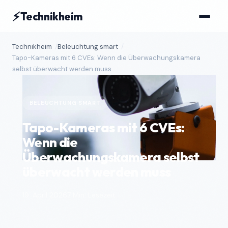
⚡
Technikheim
Technikheim
Beleuchtung smart
Tapo-Kameras mit 6 CVEs: Wenn die Überwachungskamera
selbst überwacht werden muss
BELEUCHTUNG SMART
Tapo-Kameras mit 6 CVEs:
Wenn die
Überwachungskamera selbst
überwacht werden muss
19. April 2026
7 Min. Lesezeit