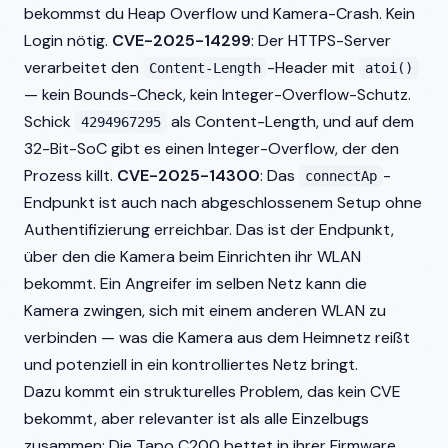
bekommst du Heap Overflow und Kamera-Crash. Kein
Login nötig.
CVE-2025-14299
: Der HTTPS-Server
verarbeitet den
-Header mit
Content-Length
atoi()
— kein Bounds-Check, kein Integer-Overflow-Schutz.
Schick
als Content-Length, und auf dem
4294967295
32-Bit-SoC gibt es einen Integer-Overflow, der den
Prozess killt.
CVE-2025-14300
: Das
-
connectAp
Endpunkt ist auch nach abgeschlossenem Setup ohne
Authentifizierung erreichbar. Das ist der Endpunkt,
über den die Kamera beim Einrichten ihr WLAN
bekommt. Ein Angreifer im selben Netz kann die
Kamera zwingen, sich mit einem anderen WLAN zu
verbinden — was die Kamera aus dem Heimnetz reißt
und potenziell in ein kontrolliertes Netz bringt.
Dazu kommt ein strukturelles Problem, das kein CVE
bekommt, aber relevanter ist als alle Einzelbugs
zusammen: Die Tapo C200 bettet in ihrer Firmware