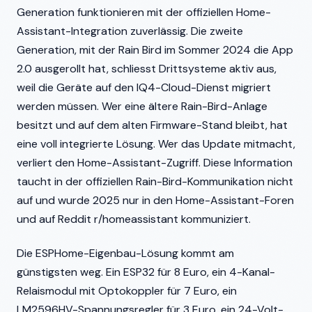
Generation funktionieren mit der offiziellen Home-
Assistant-Integration zuverlässig. Die zweite
Generation, mit der Rain Bird im Sommer 2024 die App
2.0 ausgerollt hat, schliesst Drittsysteme aktiv aus,
weil die Geräte auf den IQ4-Cloud-Dienst migriert
werden müssen. Wer eine ältere Rain-Bird-Anlage
besitzt und auf dem alten Firmware-Stand bleibt, hat
eine voll integrierte Lösung. Wer das Update mitmacht,
verliert den Home-Assistant-Zugriff. Diese Information
taucht in der offiziellen Rain-Bird-Kommunikation nicht
auf und wurde 2025 nur in den Home-Assistant-Foren
und auf Reddit r/homeassistant kommuniziert.
Die ESPHome-Eigenbau-Lösung kommt am
günstigsten weg. Ein ESP32 für 8 Euro, ein 4-Kanal-
Relaismodul mit Optokoppler für 7 Euro, ein
LM2596HV-Spannungsregler für 3 Euro, ein 24-Volt-