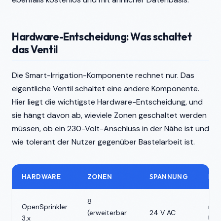
Hardware-Entscheidung: Was schaltet
das Ventil
Die Smart-Irrigation-Komponente rechnet nur. Das
eigentliche Ventil schaltet eine andere Komponente.
Hier liegt die wichtigste Hardware-Entscheidung, und
sie hängt davon ab, wieviele Zonen geschaltet werden
müssen, ob ein 230-Volt-Anschluss in der Nähe ist und
wie tolerant der Nutzer gegenüber Bastelarbeit ist.
HARDWARE
ZONEN
SPANNUNG
PRE
8
OpenSprinkler
run
(erweiterbar
24 V AC
3.x
US