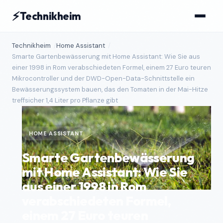
⚡
Technikheim
Technikheim
Home Assistant
Smarte Gartenbewässerung mit Home Assistant: Wie Sie aus
einer 1998 in Rom verabschiedeten Formel, einem 27 Euro teuren
Mikrocontroller und der DWD-Open-Data-Schnittstelle ein
Bewässerungssystem bauen, das den Tomaten in der Mai-Hitze
treffsicher 1,4 Liter pro Pflanze gibt
HOME ASSISTANT
Smarte Gartenbewässerung
mit Home Assistant: Wie Sie
aus einer 1998 in Rom
verabschiedeten Formel,
einem 27 Euro teuren