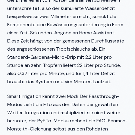
der Eimer einen vom Nutzer definierten Schwellwert
unterschreitet, also der kumulierte Wasserdefizit
beispielsweise zwei Millimeter erreicht, schickt die
Komponente eine Bewässerungsanforderung in Form
einer Zeit-Sekunden-Angabe an Home Assistant.
Diese Zeit hängt von der gemessenen Durchflussrate
des angeschlossenen Tropfschlauchs ab. Ein
Standard-Gardena-Micro-Drip mit 2,2 Liter pro
Stunde an zehn Tropfern liefert 22 Liter pro Stunde,
also 0,37 Liter pro Minute, und für 1,4 Liter Defizit
braucht das System rund vier Minuten Laufzeit.
Smart Irrigation kennt zwei Modi. Der Passthrough-
Modus zieht die ETo aus den Daten der gewählten
Wetter-Integration und multipliziert sie nicht weiter
herunter, der PyETo-Modus rechnet die FAO-Penman-
Monteith-Gleichung selbst aus den Rohdaten