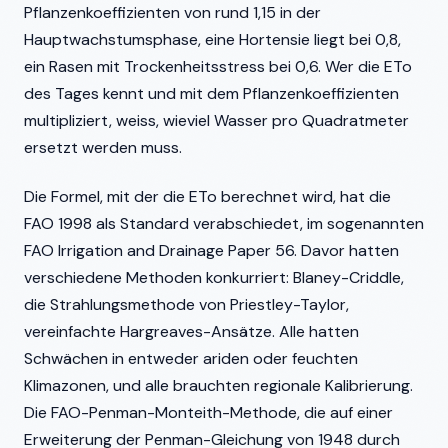
Pflanzenkoeffizienten von rund 1,15 in der
Hauptwachstumsphase, eine Hortensie liegt bei 0,8,
ein Rasen mit Trockenheitsstress bei 0,6. Wer die ETo
des Tages kennt und mit dem Pflanzenkoeffizienten
multipliziert, weiss, wieviel Wasser pro Quadratmeter
ersetzt werden muss.
Die Formel, mit der die ETo berechnet wird, hat die
FAO 1998 als Standard verabschiedet, im sogenannten
FAO Irrigation and Drainage Paper 56. Davor hatten
verschiedene Methoden konkurriert: Blaney-Criddle,
die Strahlungsmethode von Priestley-Taylor,
vereinfachte Hargreaves-Ansätze. Alle hatten
Schwächen in entweder ariden oder feuchten
Klimazonen, und alle brauchten regionale Kalibrierung.
Die FAO-Penman-Monteith-Methode, die auf einer
Erweiterung der Penman-Gleichung von 1948 durch