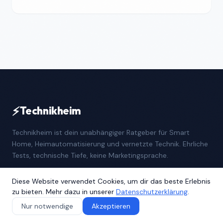
⚡
Technikheim
Technikheim ist dein unabhängiger Ratgeber für Smart
Home, Heimautomatisierung und vernetzte Technik. Ehrliche
Tests, technische Tiefe, keine Marketingsprache.
KATEGORIEN
Diese Website verwendet Cookies, um dir das beste Erlebnis
zu bieten. Mehr dazu in unserer
Datenschutzerklärung
.
Smart Home Einstieg
Nur notwendige
Akzeptieren
Protokolle & Standards