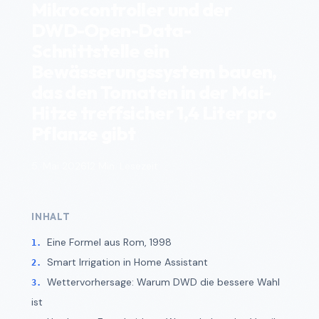
Mikrocontroller und der
DWD-Open-Data-
Schnittstelle ein
Bewässerungssystem bauen,
das den Tomaten in der Mai-
Hitze treffsicher 1,4 Liter pro
Pflanze gibt
5. Mai 2026
12 Min. Lesezeit
INHALT
Eine Formel aus Rom, 1998
Smart Irrigation in Home Assistant
Wettervorhersage: Warum DWD die bessere Wahl
ist