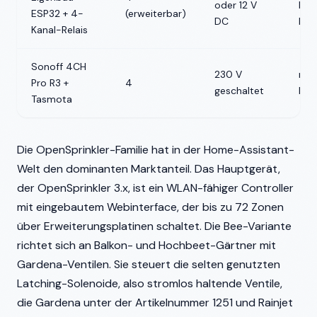
oder 12 V
Eur
ESP32 + 4-
(erweiterbar)
DC
Mat
Kanal-Relais
Sonoff 4CH
230 V
run
Pro R3 +
4
geschaltet
Eur
Tasmota
Die OpenSprinkler-Familie hat in der Home-Assistant-
Welt den dominanten Marktanteil. Das Hauptgerät,
der OpenSprinkler 3.x, ist ein WLAN-fähiger Controller
mit eingebautem Webinterface, der bis zu 72 Zonen
über Erweiterungsplatinen schaltet. Die Bee-Variante
richtet sich an Balkon- und Hochbeet-Gärtner mit
Gardena-Ventilen. Sie steuert die selten genutzten
Latching-Solenoide, also stromlos haltende Ventile,
die Gardena unter der Artikelnummer 1251 und Rainjet