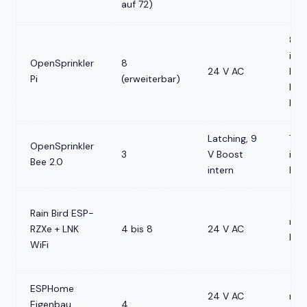
auf 72)
88 
inkl.
OpenSprinkler
8
24 V AC
Netz
Pi
(erweiterbar)
Ras
Pi 
Latching, 9
72 
OpenSprinkler
3
V Boost
inkl
Bee 2.0
intern
Netz
Rain Bird ESP-
run
RZXe + LNK
4 bis 8
24 V AC
Eur
WiFi
ESPHome
24 V AC
run
Eigenbau
4