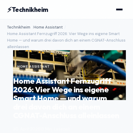
⚡
Technikheim
Technikheim
Home Assistant
Home Assistant Fernzugriff 2026: Vier Wege ins eigene Smart
Home — und warum drei davon dich an einem CGNAT-Anschluss
alleinlassen
HOME ASSISTANT
Home Assistant Fernzugriff
2026: Vier Wege ins eigene
Smart Home — und warum
drei davon dich an einem
CGNAT-Anschluss alleinlassen
30. April 2026
13 Min. Lesezeit