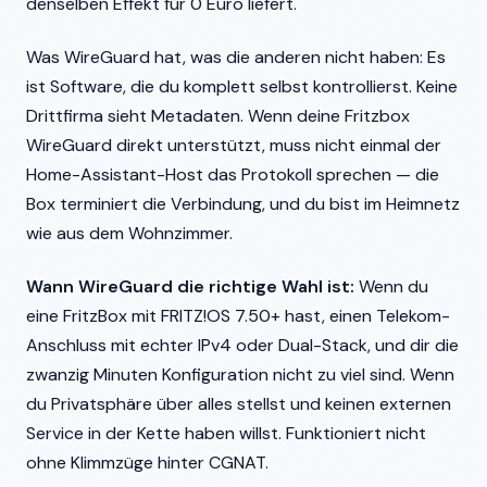
denselben Effekt für 0 Euro liefert.
Was WireGuard hat, was die anderen nicht haben: Es
ist Software, die du komplett selbst kontrollierst. Keine
Drittfirma sieht Metadaten. Wenn deine Fritzbox
WireGuard direkt unterstützt, muss nicht einmal der
Home-Assistant-Host das Protokoll sprechen — die
Box terminiert die Verbindung, und du bist im Heimnetz
wie aus dem Wohnzimmer.
Wann WireGuard die richtige Wahl ist:
Wenn du
eine FritzBox mit FRITZ!OS 7.50+ hast, einen Telekom-
Anschluss mit echter IPv4 oder Dual-Stack, und dir die
zwanzig Minuten Konfiguration nicht zu viel sind. Wenn
du Privatsphäre über alles stellst und keinen externen
Service in der Kette haben willst. Funktioniert nicht
ohne Klimmzüge hinter CGNAT.